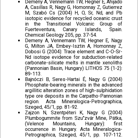
Demény A, Vennemann TW, Hegner E, Ahijado
A, Casillas R, Nagy G, Homonnay Z, Gutierrez
M, Szabó Cs (2004) H, O, Sr, Nd, and Pb
isotopic evidence for recycled oceanic crust
in the Transitional Volcanic Group of
Fuerteventura, Canary Islands, Spain.
Chemical Geology 205, pp. 37-54.
Demeny A, Vennemann TW, Hegner E, Nagy
G, Milton JA, Embey-Isztin A, Homonnay Z,
Dobosi G (2004): Trace element and C-O-Sr-
Nd isotope evidence for subduction-related
carbonate-silicate melts in mantle xenoliths
(Pannonian Basin, Hungary) LITHOS 75 (1-2):
89-113.
Bajnóczi B, Seres-Hartai É, Nagy G (2004)
Phosphate-bearing minerals in the advanced
argillitic alteration zones of high-sulphidation
type ore deposits in the Carpatho-Pannonian
region. Acta Mineralogica-Petrographica,
Szeged, 45/1, pp. 81-92.
Zajzon N, Szentpéteri K, Nagy G (2004)
Plumbogummite from Szu"zvár Mine, Pátka,
(Velence Mountains, Hungary): first
occurrence in Hungary. Acta Mineralogica-
Petrographica, Szeged, 45/1, pp. 107-112.