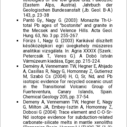
(Eastern Alps, Austria). Jahrbuch der
Geologischen Bundesanstalt (Jb. Geol. B-A.)
143, p. 23-38
Pantó Gy., Nagy G. (2003): Monazite Th-U-
total Pb ages of "bostonite" and granite in
the Mecsek and Velence Hills. Acta Geol.
Hung. 63, No. 3 pp. 255-267.
Fórizs I., Nagy G. (2003) Karikával díszített
késõközépkori egri üvegkehely mûszeres
analitikai vizsgálata. In: Agria XXXIX (Szerk.:
Petercsák T., Veres G.). A Dobó István
Vármúzeum kiadása, Eger, pp. 215-224.
Demény A, Vennemann TW, Hegner E, Ahijado
A, Casillas R, Nagy G, Homonnay Z, Gutierrez
M, Szabó Cs (2004) H, O, Sr, Nd, and Pb
isotopic evidence for recycled oceanic crust
in the Transitional Volcanic Group of
Fuerteventura, Canary Islands, Spain.
Chemical Geology 205, pp. 37-54.
Demeny A, Vennemann TW, Hegner E, Nagy
G, Milton JA, Embey-Isztin A, Homonnay Z,
Dobosi G (2004): Trace element and C-O-Sr-
Nd isotope evidence for subduction-related
carbonate-silicate melts in mantle xenoliths