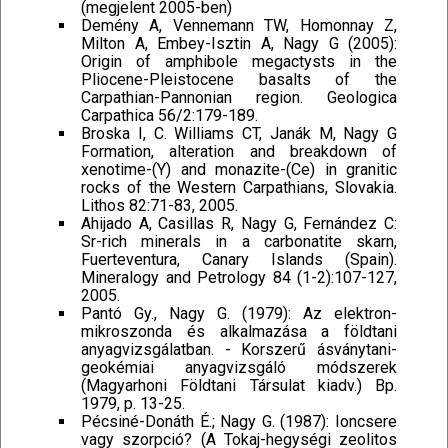
(megjelent 2005-ben)
Demény A, Vennemann TW, Homonnay Z,
Milton A, Embey-Isztin A, Nagy G (2005):
Origin of amphibole megactysts in the
Pliocene-Pleistocene basalts of the
Carpathian-Pannonian region. Geologica
Carpathica 56/2:179-189.
Broska I, C. Williams CT, Janák M, Nagy G
Formation, alteration and breakdown of
xenotime-(Y) and monazite-(Ce) in granitic
rocks of the Western Carpathians, Slovakia.
Lithos 82:71-83, 2005.
Ahijado A, Casillas R, Nagy G, Fernández C:
Sr-rich minerals in a carbonatite skarn,
Fuerteventura, Canary Islands (Spain).
Mineralogy and Petrology 84 (1-2):107-127,
2005.
Pantó Gy., Nagy G. (1979): Az elektron-
mikroszonda és alkalmazása a földtani
anyagvizsgálatban. - Korszerű ásványtani-
geokémiai anyagvizsgáló módszerek
(Magyarhoni Földtani Társulat kiadv.) Bp.
1979, p. 13-25.
Pécsiné-Donáth É.; Nagy G. (1987): Ioncsere
vagy szorpció? (A Tokaj-hegységi zeolitos