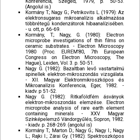
Konferencia, Szeged, 1979, p. 50-53.
(Angolul is.)
Kormány T.; Nagy G.; Petrikovits L. (1979): Az
elektronsugaras mikroanalízis alkalmazása
többrétegű kondenzátorok hibaanalízisében.
- u. ott, p. 66-69.
Kormány, T.; Nagy, G. (1980): Electron
microprobe investigations of thin films on
ceramic substrates. - Electron Microscopy
1980 (Proc. EUREM'80, 7th European
Congress on Electron Microscopy, The
Hague), Leiden, Vol. 3. p. 50-51.
Nagy G. (1982): Bazaltban levő vastartalmú
spinellek elektron-mikroszondás vizsgálata.
- XII. Magyar Elektronmikroszkópos és
Mikroanalízis Konferencia, Eger, 1982. -
kiadv. p 51-52.
Nagy G. (1982): Ritkaföldfém ásványok
elektron-mikroszondás elemzése. Electron
microprobe analysis of rare earth element
containing minerals - XXV. Magyar
Színképelemző Vándorgyűlés, Sopron, 1982.
- kiadv. p. 268-269. (angolul is)
Kormány T.; Marton D.; Nagy G.; Nagy I.; Nagy
L.; Rajki I.; Zárai Gy. (1982): Spektroszkópos