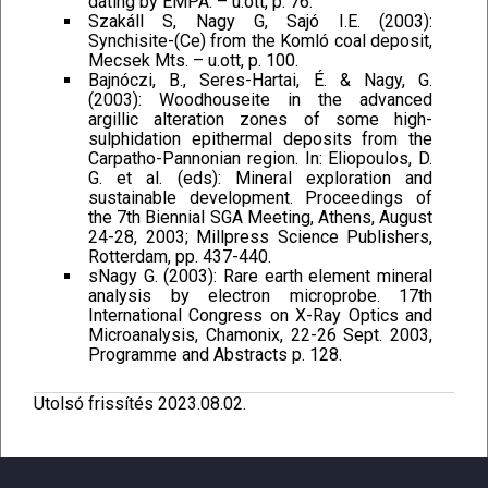
dating by EMPA. – u.ott, p. 76.
Szakáll S, Nagy G, Sajó I.E. (2003):
Synchisite-(Ce) from the Komló coal deposit,
Mecsek Mts. – u.ott, p. 100.
Bajnóczi, B., Seres-Hartai, É. & Nagy, G.
(2003): Woodhouseite in the advanced
argillic alteration zones of some high-
sulphidation epithermal deposits from the
Carpatho-Pannonian region. In: Eliopoulos, D.
G. et al. (eds): Mineral exploration and
sustainable development. Proceedings of
the 7th Biennial SGA Meeting, Athens, August
24-28, 2003; Millpress Science Publishers,
Rotterdam, pp. 437-440.
sNagy G. (2003): Rare earth element mineral
analysis by electron microprobe. 17th
International Congress on X-Ray Optics and
Microanalysis, Chamonix, 22-26 Sept. 2003,
Programme and Abstracts p. 128.
Utolsó frissítés 2023.08.02.