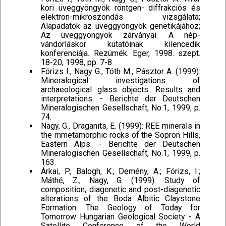
kori üveggyöngyök röntgen- diffrakciós és
elektron-mikroszondás vizsgálata;
Alapadatok az üveggyöngyök genetikájához;
Az üveggyöngyök zárványai. A nép-
vándorláskor kutatóinak kilencedik
konferenciája. Rezümék. Eger, 1998. szept.
18-20, 1998, pp. 7-8
Fórizs I., Nagy G., Tóth M., Pásztor A. (1999):
Mineralogical investigations of
archaeological glass objects: Results and
interpretations. - Berichte der Deutschen
Mineralogischen Gesellschaft, No.1, 1999, p.
74.
Nagy, G., Draganits, E. (1999): REE minerals in
the mmetamorphic rocks of the Sopron Hills,
Eastern Alps. - Berichte der Deutschen
Mineralogischen Gesellschaft, No.1, 1999, p.
163.
Árkai, P.; Balogh, K.; Demény, A.; Fórizs, I.;
Máthé, Z.; Nagy, G. (1999): Study of
composition, diagenetic and post-diagenetic
alterations of the Boda Albitic Claystone
Formation. The Geology of Today for
Tomorrow Hungarian Geological Society - A
Satellite Conference of the World