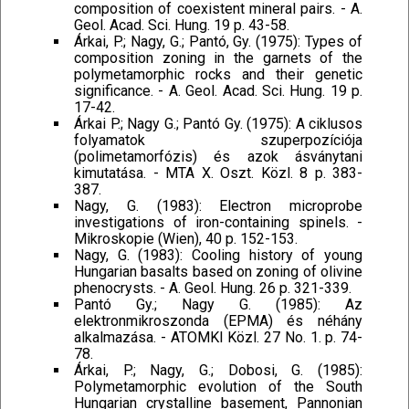
composition of coexistent mineral pairs. - A.
Geol. Acad. Sci. Hung. 19 p. 43-58.
Árkai, P.; Nagy, G.; Pantó, Gy. (1975): Types of
composition zoning in the garnets of the
polymetamorphic rocks and their genetic
significance. - A. Geol. Acad. Sci. Hung. 19 p.
17-42.
Árkai P.; Nagy G.; Pantó Gy. (1975): A ciklusos
folyamatok szuperpozíciója
(polimetamorfózis) és azok ásványtani
kimutatása. - MTA X. Oszt. Közl. 8 p. 383-
387.
Nagy, G. (1983): Electron microprobe
investigations of iron-containing spinels. -
Mikroskopie (Wien), 40 p. 152-153.
Nagy, G. (1983): Cooling history of young
Hungarian basalts based on zoning of olivine
phenocrysts. - A. Geol. Hung. 26 p. 321-339.
Pantó Gy.; Nagy G. (1985): Az
elektronmikroszonda (EPMA) és néhány
alkalmazása. - ATOMKI Közl. 27 No. 1. p. 74-
78.
Árkai, P.; Nagy, G.; Dobosi, G. (1985):
Polymetamorphic evolution of the South
Hungarian crystalline basement, Pannonian