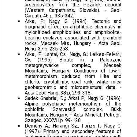
arsenopyrites from the Pezinok deposit
(Western Carpathians, Slovakia). - Geol.
Carpath. 46 p. 335-342.
Árkai, P.; Nagy, G. (1994): Tectonic and
magmatic effect on amphibole chemistry in
mylonitized amphibolites and amphibolite-
bearing enclaves associated with granitoid
rocks, Mecsek Mts., Hungary - Acta Geol.
Hung. 37 p. 235-268.
Árkai, P.; Lantai, Cs.; Nagy, G.; Lelkes-Felvári,
Gy. (1995): Biotite in a Paleozoic
metagreywacke complex, Mecsek
Mountains, Hungary: Conditions of low-T
metamorphism deduced from illite and
chlorite crystallinity, coal rank, white mica
geobarometric and microstructural data. -
Acta Geol. Hung. 38 p. 293-318.
Sadek Ghabrial, D.,; Árkai P.; Nagy G. (1996):
Alpine polyphase metemorphism of the
ophiolitic Szarvaskő complex, Bükk
Mountains, Hungary. - Acta Mineral.-Petrogr.,
Szeged, XXXVII p. 99-128.
Demény A., Harangi Sz., Fórizs I., Nagy G.
(1997),: Primary and secondary features of
analcimes formed in carbonate-zeolite ocelli