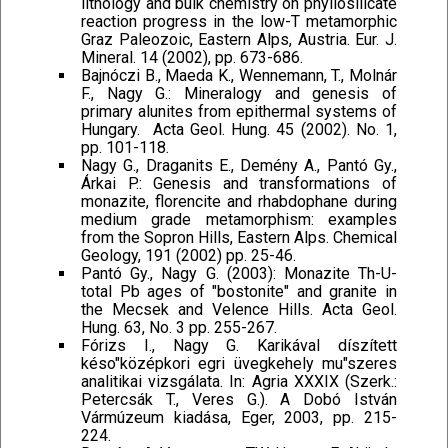
lithology and bulk chemistry on phyllosilicate
reaction progress in the low-T metamorphic
Graz Paleozoic, Eastern Alps, Austria. Eur. J.
Mineral. 14 (2002), pp. 673-686.
Bajnóczi B., Maeda K., Wennemann, T., Molnár
F., Nagy G.: Mineralogy and genesis of
primary alunites from epithermal systems of
Hungary.  Acta Geol. Hung. 45 (2002). No. 1,
pp. 101-118.
Nagy G., Draganits E., Demény A., Pantó Gy.,
Árkai P.: Genesis and transformations of
monazite, florencite and rhabdophane during
medium grade metamorphism: examples
from the Sopron Hills, Eastern Alps. Chemical
Geology, 191 (2002) pp. 25-46.
Pantó Gy., Nagy G. (2003): Monazite Th-U-
total Pb ages of "bostonite" and granite in
the Mecsek and Velence Hills. Acta Geol.
Hung. 63, No. 3 pp. 255-267.
Fórizs I., Nagy G. Karikával díszített
késo"középkori egri üvegkehely mu"szeres
analitikai vizsgálata. In: Agria XXXIX (Szerk.:
Petercsák T., Veres G.). A Dobó István
Vármúzeum kiadása, Eger, 2003, pp. 215-
224.