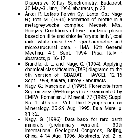
Dispersive X-Ray Spectrometry, Budapest,
30 May-3 June, 1994, abstracts, p. 33.
Árkai P.; Lelkes-Felvári Gy.; Lantai Cs.; Nagy
G.; Tóth M.: (1994) Formation of biotite in a
metagreywacke complex, Mecsek Mts.,
Hungary: Conditions of low-T metamorphism
based on illite and chlorite "crystallinity", coal
rank, white mica b~o^ -geobarometric and
microstructural data. - IMA 16th General
Meeting, 4-9 Sept. 1994, Pisa, Italy -
abstracts, p. 16-17.
Brandle, J. L. and Nagy, G. (1994): Applying
chemical classification (TAS) diagrams to the
5th version of IGBADAT. - IAVCEI, 12-16
Sept. 1994, Ankara, Turkey - abstracts.
Nagy G.; Ivancsics J. (1995): Florencite from
Sopron area (W-Hungary) re- examinated by
EMPA. Romanian J. Mineral. 77 (1995) Suppl.
No. 1. Abstract Vol., Third Symposium on
Mineralogy, 25-29 Aug. 1995, Baia Mare, p.
31-32.
Nagy, G. (1996): Data base for rare earth
minerals (preliminary version). - 30th
International Geological Congress, Beijing,
China, 4-14 Aug. 1996, Abstracts, Vol. 2. p.