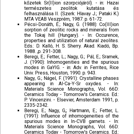
kőzetek Sr(II)ion szorpciójáról). - in: Hazai
természetes zeolitok kutatása és
felhasználása II. (Szerk: Hlavay J.; Pataki K.)
MTA VEAB Veszprém, 1987. p. 61-72.
Pécsi-Donáth, É.; Nagy, G. (1988): Co(III)ion
sorption of zeolitic rocks and minerals from
the Tokaj hill (Hungary). - In: Occurence,
properties and utilization of natural zeolites.
Eds.: D. Kalló, H. S. Sherry. Akad. Kiadó, Bp.
1988. ,p. 291-308.
Beregi, E.; Fetter, L.; Nagy, G.; Pál, E.; Sramek,
J. (1990): Inhomogenities and the spurious
modes in GaYIG. - in: Adv. in Ferrites, Rice
Univ. Press, Houston, 1990. p. 943.
Nagy, G.; Nágel, F. (1991): Crystalline phases
appearing in Al-Ca-Y-Sr oxydes. - In:
Materials Science Monographs, Vol. 66D:
Ceramics Today - Tomorrow's Ceramics. Ed.:
P. Vincenzini. - Elsevier, Amsterdam 1991, p.
2335-2342.
Beregi, E.; Nagy, G,; Hartmann, E.; Fetter, L.
(1991): Influence of inhomogeneities of the
spurious modes in In-CVB garnets. - In:
Materials Science Monographs, Vol. 66D:
Ceramics Today - Tomorrow's Ceramics. Ed.: