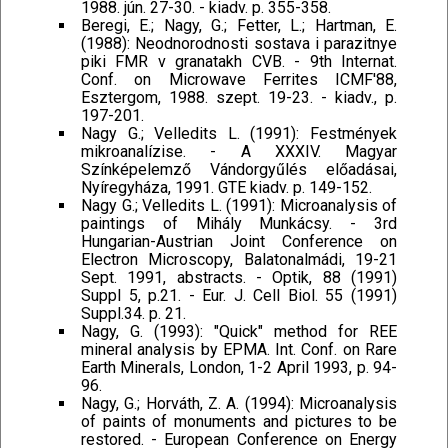
1988. jún. 27-30. - kiadv. p. 355-358.
Beregi, E.; Nagy, G.; Fetter, L.; Hartman, E.
(1988): Neodnorodnosti sostava i parazitnye
piki FMR v granatakh CVB. - 9th Internat.
Conf. on Microwave Ferrites ICMF'88,
Esztergom, 1988. szept. 19-23. - kiadv., p.
197-201.
Nagy G.; Velledits L. (1991): Festmények
mikroanalízise. - A XXXIV. Magyar
Színképelemző Vándorgyűlés előadásai,
Nyíregyháza, 1991. GTE kiadv. p. 149-152.
Nagy G.; Velledits L. (1991): Microanalysis of
paintings of Mihály Munkácsy. - 3rd
Hungarian-Austrian Joint Conference on
Electron Microscopy, Balatonalmádi, 19-21
Sept. 1991, abstracts. - Optik, 88 (1991)
Suppl 5, p.21. - Eur. J. Cell Biol. 55 (1991)
Suppl.34. p. 21.
Nagy, G. (1993): "Quick" method for REE
mineral analysis by EPMA. Int. Conf. on Rare
Earth Minerals, London, 1-2 April 1993, p. 94-
96.
Nagy, G.; Horváth, Z. A. (1994): Microanalysis
of paints of monuments and pictures to be
restored. - European Conference on Energy