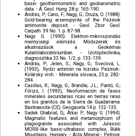
basin: geothermometric and geobarometric
data. - A. Geol. Hung. 28 p. 165-190.
András, P.; Cano, F.; Nagy, G.; Druza, O. (1988):
Gold-bearing arsenopyrite of the Pezinok
antimonite deposit. - Geol. Zbor. Geol.
Carpath. 39 No. 1. p. 87-98.
Nagy G. (1990): Elektron-mikroszondás
mennyiségi elemzés: Módszerek és
alkalmazások a Geokémiai
Kutatólaboratóriumban. - Izotóptechnika,
diagnosztika 33 No. 1/2, p. 133-139.
András, P.; Jelen, S.; Nagy, G.; Svecová, L.
(1993),: Rydzi antimón na lozisku Pezinok-
Kolársky vrch. - Mineralia slovaca, 25 p. 282-
284.
Casillas, R.; Nagy, G.; Brandle, J.L.; Pantó, G.;
Fórizs, I. (1993),: Neoformación de fases
minerales secundarias ricas en tierras raras
en los granitos de la Sierra de Guadarrama:
Bastnaesita-(CE). Geogaceta 14 p. 132-135.
Sadek Ghabrial, D,; Árkai P.; Nagy G. (1994):
Magmatic features and metamorphism of
plagiogranite associated with Jurassic
MORB-like basic-ultrabasic complex, Bükk
Mountains, Hungary. - Acta Mineral.- Petrogr.