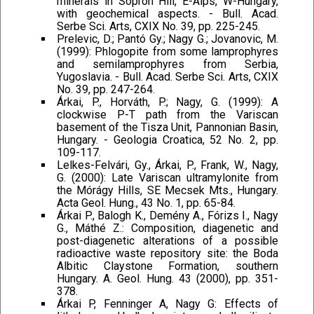
minerals in Sopron Hill, E-Alps, W-Hungary,
with geochemical aspects. - Bull. Acad.
Serbe Sci. Arts, CXIX No. 39, pp. 225-245.
Prelevic, D.; Pantó Gy.; Nagy G.; Jovanovic, M.
(1999): Phlogopite from some lamprophyres
and semilamprophyres from Serbia,
Yugoslavia. - Bull. Acad. Serbe Sci. Arts, CXIX
No. 39, pp. 247-264.
Árkai, P., Horváth, P.; Nagy, G. (1999): A
clockwise P-T path from the Variscan
basement of the Tisza Unit, Pannonian Basin,
Hungary. - Geologia Croatica, 52 No. 2, pp.
109-117.
Lelkes-Felvári, Gy., Árkai, P., Frank, W., Nagy,
G. (2000): Late Variscan ultramylonite from
the Mórágy Hills, SE Mecsek Mts., Hungary.
Acta Geol. Hung., 43 No. 1, pp. 65-84.
Árkai P., Balogh K., Demény A., Fórizs I., Nagy
G., Máthé Z.: Composition, diagenetic and
post-diagenetic alterations of a possible
radioactive waste repository site: the Boda
Albitic Claystone Formation, southern
Hungary. A. Geol. Hung. 43 (2000), pp. 351-
378.
Árkai P, Fenninger A, Nagy G: Effects of