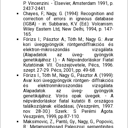
P. Vincenzini. - Elsevier, Amsterdam 1991, p.
2437-2441.
Chayes, F.; Nagy, G. (1994): Recognition and
correction of errors in igneous database
(IGBA) - in: Subbarao, K.V. (Ed.): Volcanism.
Wiley Eastern Ltd, New Delhi, 1994, p. 147-
165.
Fórizs I.; Pásztor A.; Tóth M.; Nagy G.: Avar
kori üveggyöngyök röntgendiffrakciós és
elektron-mikroszondás vizsgálata.
(Alapadatok az üveg- gyöngyök
genetikájához I.) - A Népvándorláskor Fiatal
Kutatóinak VII. Összejövetele, Pécs, 1996.
szept. 27-29. Pécs, 2001, pp. 49-68.
Fórizs I., Tóth M., Nagy G., Pásztor A. (1999):
Avar kori üveggyöngyök röntgen- diffrakciós
és elektronmikroszondás vizsgálata.
Alapadatok az üveg- gyöngyök
genetikájához. Vörös opak üvegek. - A
népvándorláskor fiatal kutatói 8. országos
találkozójának előadásai, (Veszprém, 1997.
nov. 28-30.) Szerk.: S Perémi Ágota.
Veszprém, 1999, pp.87-110.
Maksimovic, Z., Pantó, Gy., Nagy, G., Popovic,
R.: Metamorphosed Paleozoic serpentinites