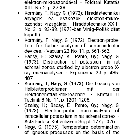
elektron-mikroszondával. - Földtani Kutatás
XIII., No. 2. p. 27-38.
Kormány T.; Nagy G. (1972): Híradástechnikai
anyagok és eszközök elektron-mikro-
szondás vizsgálata. - Híradástechnika XXIII.
No. 3. p. 83-88. (1973-ban Virág-Pollák díjat
kapott.)
Kormány, T.; Nagy, G. (1972): Electron-probe:
Tool for failure analysis of semiconductor
devices. - Vacuum 22 No. 11. p. 561-562.
Bácsy, E.; Szalay, K.; Pantó, Gy.; Nagy, G.
(1973): Distribution of potassium in rat
adrenal zones studied by electron probe X-
ray microanalyser. - Experientia 29 p. 485-
487.
Kormány, T.; Nagy, G. (1973): Die Lösung von
Halbleiterproblemen mit der
Elektronenstrahl-mikrosonde. - Kristall u.
Technik 8 No. 11. p. 1201-1208.
Szalay, K.; Bácsy, E.; Pantó, Gy.; Nagy, G.
(1973): Electron-probe microanalysis of
intracellular potassium in rat adrenal cortex. -
Acta Endocr. Kobenhaven Suppl. 177 p. 376.
Nagy, G. (1975): Temperature determination
of igneous processes on the basis of the