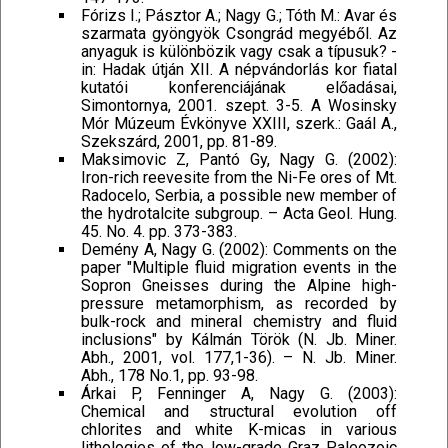
Fórizs I.; Pásztor A.; Nagy G.; Tóth M.: Avar és
szarmata gyöngyök Csongrád megyéből. Az
anyaguk is különbözik vagy csak a típusuk? -
in: Hadak útján XII. A népvándorlás kor fiatal
kutatói konferenciájának előadásai,
Simontornya, 2001. szept. 3-5. A Wosinsky
Mór Múzeum Évkönyve XXIII, szerk.: Gaál A.,
Szekszárd, 2001, pp. 81-89.
Maksimovic Z, Pantó Gy, Nagy G. (2002):
Iron-rich reevesite from the Ni-Fe ores of Mt.
Radocelo, Serbia, a possible new member of
the hydrotalcite subgroup. – Acta Geol. Hung.
45. No. 4. pp. 373-383.
Demény A, Nagy G. (2002): Comments on the
paper "Multiple fluid migration events in the
Sopron Gneisses during the Alpine high-
pressure metamorphism, as recorded by
bulk-rock and mineral chemistry and fluid
inclusions" by Kálmán Török (N. Jb. Miner.
Abh., 2001, vol. 177,1-36). – N. Jb. Miner.
Abh., 178 No.1, pp. 93-98.
Árkai P, Fenninger A, Nagy G. (2003):
Chemical and structural evolution off
chlorites and white K-micas in various
lithologies of the low-grade Graz Paleozoic