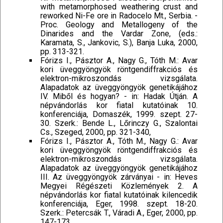
with metamorphosed weathering crust and
reworked Ni-Fe ore in Radocelo Mt., Serbia. -
Proc. Geology and Metallogeny of the
Dinarides and the Vardar Zone, (eds.:
Karamata, S., Jankovic, S.), Banja Luka, 2000,
pp. 313-321.
Fórizs I., Pásztor A., Nagy G., Tóth M.: Avar
kori üveggyöngyök röntgendiffrakciós és
elektron-mikroszondás vizsgálata.
Alapadatok az üveggyöngyök genetikájához
IV. Miből és hogyan? - in: Hadak Útján. A
népvándorlás kor fiatal kutatóinak 10.
konferenciája, Domaszék, 1999. szept. 27-
30. Szerk.: Bende L., Lőrinczy G., Szalontai
Cs., Szeged, 2000, pp. 321-340,
Fórizs I., Pásztor A., Tóth M., Nagy G.: Avar
kori üveggyöngyök röntgendiffrakciós és
elektron-mikroszondás vizsgálata.
Alapadatok az üveggyöngyök genetikájához
III. Az üveggyöngyök zárványai - in: Heves
Megyei Régészeti Közlemények 2. A
népvándorlás kor fiatal kutatóinak kilencedik
konferenciája, Eger, 1998. szept. 18-20.
Szerk.: Petercsák T., Váradi A., Eger, 2000, pp.
147-173.