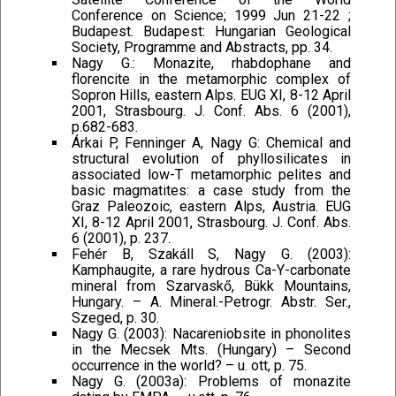
Conference on Science; 1999 Jun 21-22 ;
Budapest. Budapest: Hungarian Geological
Society, Programme and Abstracts, pp. 34.
Nagy G.: Monazite, rhabdophane and
florencite in the metamorphic complex of
Sopron Hills, eastern Alps. EUG XI, 8-12 April
2001, Strasbourg. J. Conf. Abs. 6 (2001),
p.682-683.
Árkai P, Fenninger A, Nagy G: Chemical and
structural evolution of phyllosilicates in
associated low-T metamorphic pelites and
basic magmatites: a case study from the
Graz Paleozoic, eastern Alps, Austria. EUG
XI, 8-12 April 2001, Strasbourg. J. Conf. Abs.
6 (2001), p. 237.
Fehér B, Szakáll S, Nagy G. (2003):
Kamphaugite, a rare hydrous Ca-Y-carbonate
mineral from Szarvaskő, Bükk Mountains,
Hungary. – A. Mineral.-Petrogr. Abstr. Ser.,
Szeged, p. 30.
Nagy G. (2003): Nacareniobsite in phonolites
in the Mecsek Mts. (Hungary) – Second
occurrence in the world? – u. ott, p. 75.
Nagy G. (2003a): Problems of monazite