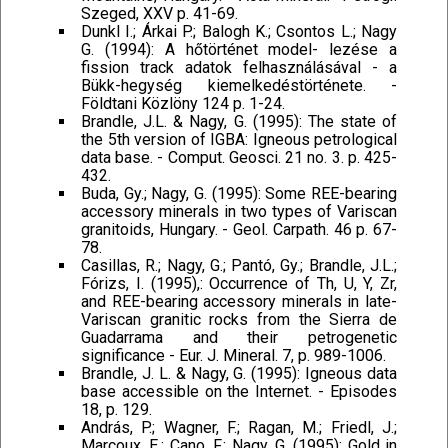
Szeged, XXV p. 41-69.
Dunkl I.; Árkai P.; Balogh K.; Csontos L.; Nagy
G. (1994): A hőtörténet model- lezése a
fission track adatok felhasználásával - a
Bükk-hegység kiemelkedéstörténete. -
Földtani Közlöny 124 p. 1-24.
Brandle, J.L. & Nagy, G. (1995): The state of
the 5th version of IGBA: Igneous petrological
data base. - Comput. Geosci. 21 no. 3. p. 425-
432.
Buda, Gy.; Nagy, G. (1995): Some REE-bearing
accessory minerals in two types of Variscan
granitoids, Hungary. - Geol. Carpath. 46 p. 67-
78.
Casillas, R.; Nagy, G.; Pantó, Gy.; Brandle, J.L.;
Fórizs, I. (1995),: Occurrence of Th, U, Y, Zr,
and REE-bearing accessory minerals in late-
Variscan granitic rocks from the Sierra de
Guadarrama and their petrogenetic
significance - Eur. J. Mineral. 7, p. 989-1006.
Brandle, J. L. & Nagy, G. (1995): Igneous data
base accessible on the Internet. - Episodes
18, p. 129.
András, P.; Wagner, F.; Ragan, M.; Friedl, J.;
Marcoux, E.; Cano, F.; Nagy, G. (1995): Gold in