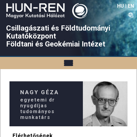
HU
|
EN
Csillagászati és Földtudományi
Kutatóközpont
Földtani és Geokémiai Intézet
NAGY GÉZA
egyetemi dr
nyugdíjas
tudományos
munkatárs
Elérhetőségek