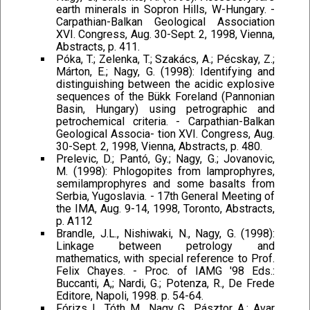
earth minerals in Sopron Hills, W-Hungary. -
Carpathian-Balkan Geological Association
XVI. Congress, Aug. 30-Sept. 2, 1998, Vienna,
Abstracts, p. 411.
Póka, T.; Zelenka, T.; Szakács, A.; Pécskay, Z.;
Márton, E.; Nagy, G. (1998): Identifying and
distinguishing between the acidic explosive
sequences of the Bükk Foreland (Pannonian
Basin, Hungary) using petrographic and
petrochemical criteria. - Carpathian-Balkan
Geological Associa- tion XVI. Congress, Aug.
30-Sept. 2, 1998, Vienna, Abstracts, p. 480.
Prelevic, D.; Pantó, Gy.; Nagy, G.; Jovanovic,
M. (1998): Phlogopites from lamprophyres,
semilamprophyres and some basalts from
Serbia, Yugoslavia. - 17th General Meeting of
the IMA, Aug. 9-14, 1998, Toronto, Abstracts,
p. A112
Brandle, J.L., Nishiwaki, N., Nagy, G. (1998):
Linkage between petrology and
mathematics, with special reference to Prof.
Felix Chayes. - Proc. of IAMG '98 Eds.:
Buccanti, A,; Nardi, G.; Potenza, R., De Frede
Editore, Napoli, 1998. p. 54-64.
Fórizs I., Tóth M., Nagy G., Pásztor A.: Avar