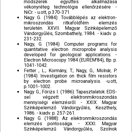
módszerek együttes alkalmazása
vékonyréteg technológia ellenőrzésére -
NiCr. - u.ott, p.370-371.
Nagy G. (1984): Továbblépés az elektron-
mikroszondás ritkaföldfém elemzés
területén. XXVII. Magyar Színképelemző
Vándorgyűlés, Szombathely, 1984. - kiadv. p.
231-232.
Nagy, G. (1984): Computer programs for
quantitative electron microprobe analysis
developed for geological applications. -
Electron Microscopy 1984 (EUREM'84), Bp. p.
1041-1042.
Fetter , L.; Kormány, T.; Nagy, G.; Molnár, P.
(1984): Investigation on thick film resistors
by electron probe microanalysis. -u.ott,
p.1001-1002.
Nagy G.; Fórizs I. (1986): Tapasztalatok EDS-
sel végzett elektronmikroszondás
mennyiségi elemzésről. - XXIX. Magyar
Színképelemző Vándorgyűlés, Keszthely,
1986. - kiadv. p. 257-261.
Nagy G. (1988): Az elektronmikroszondás
elemzés pontossága. - XXXI. Magyar
Színképelemzű Vándorgyűlés, Szolnok