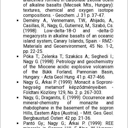
of alkaline basalts (Mecsek Mts., Hungary):
textures, chemical and oxygen isotope
compositions. - Geochem. J. 31 p. 37-47.
Demény A., Vennemann, T.W., Ahijado, A.,
Casillas, R., Nagy, G., Gutierrez, M., Szabó, Cs.
(1998): Low-delta-18-O and -delta-D
megacrysts in alkaline basalts of an oceanic
island system, Canary Islands, Spain. - RMZ-
Materials and Geoenvironment, 45 No. 1-2,
pp. 22-25.
Póka T.; Zelenka T.; Szakács A.; Seghedi I.;
Nagy G. (1998): Petrology and geochemistry
of the Miocene acidic explosive volcanism
of the Bükk Forland; Pannonian Basin,
Hungary. - Acta Geol Hung. 41 p. 437-466.
Nagy G., Árkai P. (1999): Monacit a Soproni-
hegység metamorf képződményeiben. -
Földtani Közlöny 129, No. 2. p. 267-303.
Nagy, G.; Draganits, E. (1999): Occurrence and
mineral-chemistry of monazite and
rhabdophane in the basement of the sopron
Hills, Eastern Alps (Austria). - Mitt. Ges. Geol.
Bergbaustud. Österr. 42 pp. 21-36.
Pantó Gy.; Nagy G.; Árkai P. (1999): REE