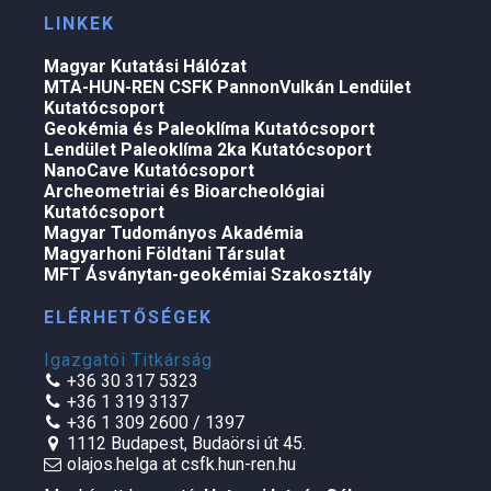
LINKEK
Magyar Kutatási Hálózat
MTA-HUN-REN CSFK PannonVulkán Lendület
Kutatócsoport
Geokémia és Paleoklíma Kutatócsoport
Lendület Paleoklíma 2ka Kutatócsoport
NanoCave Kutatócsoport
Archeometriai és Bioarcheológiai
Kutatócsoport
Magyar Tudományos Akadémia
Magyarhoni Földtani Társulat
MFT Ásványtan-geokémiai Szakosztály
ELÉRHETŐSÉGEK
Igazgatói Titkárság
+36 30 317 5323
+36 1 319 3137
+36 1 309 2600 / 1397
1112 Budapest, Budaörsi út 45.
olajos.helga at csfk.hun-ren.hu