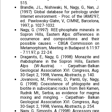
515.
Brandle, J.L., Nishiwaki, N., Nagy, G., Nan, J.
(1997): Global database for petrology under
Internet environment. - Proc. of the IAMG'97,
ed.: Pawlowsky-Glahn, V., CIMNE, Barcelona,
1997, p. 1027-1032.
Nagy, G. (1997): REE-phosphate minerals in
Sopron Hills, Eastern Alps: differences in
occurrence and compositions and their
possible causes. - CBGA Commission on
Metamorphism, Meeting in Budapest 6.11.97
- 7.11.97, p. 22-24.
Draganits, E.; Nagy, G. (1998): Monazite and
rhabdophane in the Sopron Hills, Eastern
Alps (W-Austria). - Carpathian-Balkan
Geological Association XVI. Congress, Aug.
30-Sept. 2, 1998, Vienna, Abstracts, p. 140.
Jovanovic, M.; Prevelic, D.; Pantó, Gy.; Nagy,
G. (1998): Coexistence of phlogopite and
biotite in subvolcanic rocks from Beli Kamen,
Rudnik Mt., Serbia, as evidence for magma
mixing and mingling. - Carpathian- Balkan
Geological Association XVI. Congress, Aug.
30-Sept. 2, 1998, Vienna, Abstracts, p. 254.
Nagy, G.; Simonits, A. (1998): Accessory rare