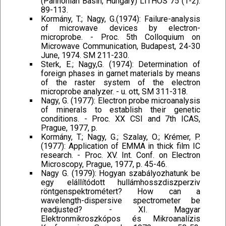
(Pannonian Basin, Hungary) LITHOS 75 (1-2):
89-113.
Kormány, T.; Nagy, G.(1974): Failure-analysis
of microwave devices by electron-
microprobe. - Proc. 5th Colloquium on
Microwave Communication, Budapest, 24-30
June, 1974. SM 211-230.
Sterk, E.; Nagy,G. (1974): Determination of
foreign phases in garnet materials by means
of the raster system of the electron
microprobe analyzer. - u. ott, SM 311-318.
Nagy, G. (1977): Electron probe microanalysis
of minerals to establish their genetic
conditions. - Proc. XX CSI and 7th ICAS,
Prague, 1977, p.
Kormány, T.; Nagy, G.; Szalay, O.; Krémer, P.
(1977): Application of EMMA in thick film IC
research. - Proc. XV. Int. Conf. on Electron
Microscopy, Prague, 1977, p. 45-46.
Nagy G. (1979): Hogyan szabályozhatunk be
egy elállítódott hullámhosszdiszperziv
röntgenspektrométert? How can a
wavelength-dispersive spectrometer be
readjusted? - XI. Magyar
Elektronmikroszkópos és Mikroanalízis