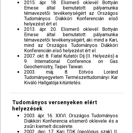
2015. ápr. 18. Elismerő oklevél Bottyán
Emese által bemutatott pályamunka
témavezetői tevékenységért az Országos
Tudományos Diákköri Konferencián első
helyezést ért el.
2013. ápr. 20. Elismerő oklevél Bottyán
Emese által bemutatott pályamunka
témavezetői tevékenységért, aki mind a Kari,
mind az Országos Tudományos Diákköri
Konferencián első helyezést ért el.
2007. okt. 8. Fiatal Kutatói Díj (II. Helyezés) a
9. International Conference on Gas
Geochemistry, Taipei Taiwan.
2003. máj. 8. Eötvös Loránd
Tudományegyetem Természettudományi Kar
Kiváló Hallgatója kitüntetés.
Tudományos versenyeken elért
helyezések
2003. ápr. 16. XXVI. Országos Tudományos
Diákköri Konferencia elismerő oklevele és a
zsűri kiemelt dicsérete.
2002. dec. 17. Kari TDK (geológus szak) II.