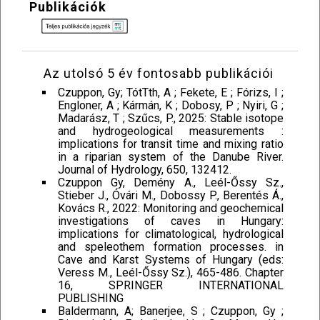
Publikációk
Az utolsó 5 év fontosabb publikációi
Czuppon, Gy; TótTth, A ; Fekete, E ; Fórizs, I ;
Engloner, A ; Kármán, K ; Dobosy, P ; Nyiri, G ;
Madarász, T ; Szűcs, P., 2025: Stable isotope
and hydrogeological measurements :
implications for transit time and mixing ratio
in a riparian system of the Danube River.
Journal of Hydrology, 650, 132412.
Czuppon Gy, Demény A., Leél-Őssy Sz.,
Stieber J., Óvári M., Dobossy P., Berentés Á.,
Kovács R., 2022: Monitoring and geochemical
investigations of caves in Hungary:
implications for climatological, hydrological
and speleothem formation processes. in
Cave and Karst Systems of Hungary (eds:
Veress M., Leél-Őssy Sz.), 465-486. Chapter
16, SPRINGER INTERNATIONAL
PUBLISHING
Baldermann, A; Banerjee, S ; Czuppon, Gy ;