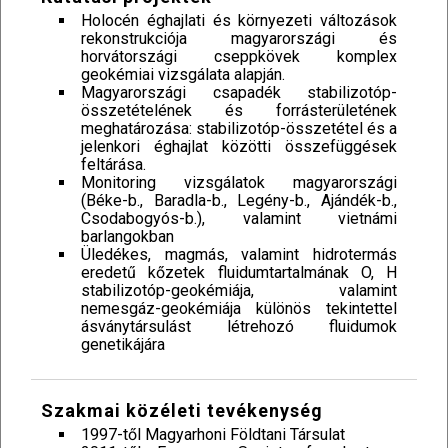
Holocén éghajlati és környezeti változások
rekonstrukciója magyarországi és
horvátországi cseppkövek komplex
geokémiai vizsgálata alapján.
Magyarországi csapadék stabilizotóp-
összetételének és forrásterületének
meghatározása: stabilizotóp-összetétel és a
jelenkori éghajlat közötti összefüggések
feltárása.
Monitoring vizsgálatok magyarországi
(Béke-b., Baradla-b., Legény-b., Ajándék-b.,
Csodabogyós-b.), valamint vietnámi
barlangokban
Üledékes, magmás, valamint hidrotermás
eredetű kőzetek fluidumtartalmának O, H
stabilizotóp-geokémiája, valamint
nemesgáz-geokémiája különös tekintettel
ásványtársulást létrehozó fluidumok
genetikájára
Szakmai közéleti tevékenység
1997-től Magyarhoni Földtani Társulat