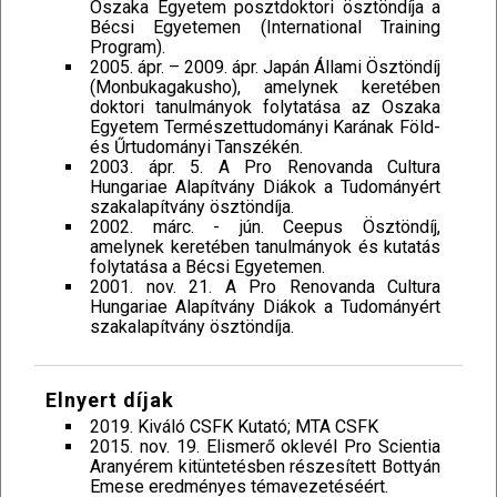
Oszaka Egyetem posztdoktori ösztöndíja a
Bécsi Egyetemen (International Training
Program).
2005. ápr. – 2009. ápr. Japán Állami Ösztöndíj
(Monbukagakusho), amelynek keretében
doktori tanulmányok folytatása az Oszaka
Egyetem Természettudományi Karának Föld-
és Űrtudományi Tanszékén.
2003. ápr. 5. A Pro Renovanda Cultura
Hungariae Alapítvány Diákok a Tudományért
szakalapítvány ösztöndíja.
2002. márc. - jún. Ceepus Ösztöndíj,
amelynek keretében tanulmányok és kutatás
folytatása a Bécsi Egyetemen.
2001. nov. 21. A Pro Renovanda Cultura
Hungariae Alapítvány Diákok a Tudományért
szakalapítvány ösztöndíja.
Elnyert díjak
2019. Kiváló CSFK Kutató; MTA CSFK
2015. nov. 19. Elismerő oklevél Pro Scientia
Aranyérem kitüntetésben részesített Bottyán
Emese eredményes témavezetéséért.