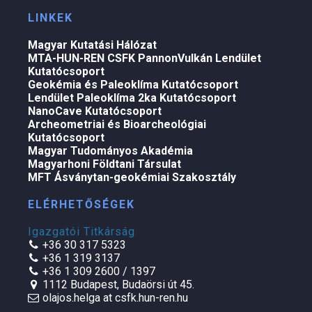
LINKEK
Magyar Kutatási Hálózat
MTA-HUN-REN CSFK PannonVulkán Lendület
Kutatócsoport
Geokémia és Paleoklíma Kutatócsoport
Lendület Paleoklíma 2ka Kutatócsoport
NanoCave Kutatócsoport
Archeometriai és Bioarcheológiai
Kutatócsoport
Magyar Tudományos Akadémia
Magyarhoni Földtani Társulat
MFT Ásványtan-geokémiai Szakosztály
ELÉRHETŐSÉGEK
Igazgatói Titkárság
+36 30 317 5323
+36 1 319 3137
+36 1 309 2600 / 1397
1112 Budapest, Budaörsi út 45.
olajos.helga at csfk.hun-ren.hu