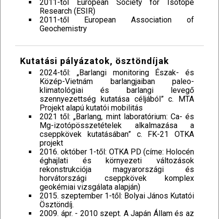
2011-től European Society for Isotope
Research (ESIR)
2011-től European Association of
Geochemistry
Kutatási pályázatok, ösztöndíjak
2024-től: „Barlangi monitoring Észak- és
Közép-Vietnám barlangjaiban paleo-
klimatológiai és barlangi levegő
szennyezettség kutatása céljából” c. MTA
Projekt alapú kutatói mobilitás
2021 től: „Barlang, mint laboratórium: Ca- és
Mg-izotópösszetételek alkalmazása a
cseppkövek kutatásában” c. FK-21 OTKA
projekt
2016. október 1-től: OTKA PD (címe: Holocén
éghajlati és környezeti változások
rekonstrukciója magyarországi és
horvátországi cseppkövek komplex
geokémiai vizsgálata alapján)
2015. szeptember 1-től: Bolyai János Kutatói
Ösztöndíj.
2009. ápr. - 2010 szept. A Japán Állam és az