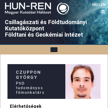
HU
|
EN
Csillagászati és Földtudományi
Kutatóközpont
Földtani és Geokémiai Intézet
CZUPPON
GYÖRGY
PhD
tudományos
főmunkatárs
Elérhetőségek