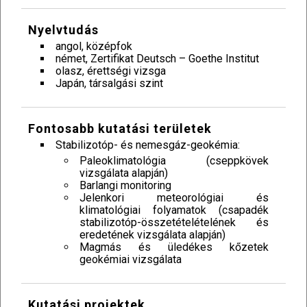
Nyelvtudás
angol, középfok
német, Zertifikat Deutsch – Goethe Institut
olasz, érettségi vizsga
Japán, társalgási szint
Fontosabb kutatási területek
Stabilizotóp- és nemesgáz-geokémia:
Paleoklimatológia (cseppkövek
vizsgálata alapján)
Barlangi monitoring
Jelenkori meteorológiai és
klimatológiai folyamatok (csapadék
stabilizotóp-összetételételének és
eredetének vizsgálata alapján)
Magmás és üledékes kőzetek
geokémiai vizsgálata
Kutatási projektek