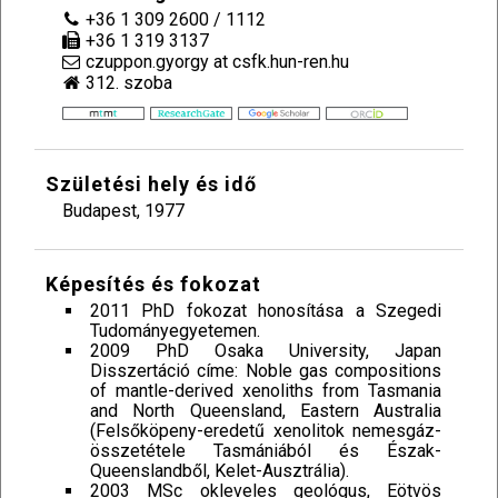
+36 1 309 2600 / 1112
+36 1 319 3137
czuppon.gyorgy at csfk.hun-ren.hu
312. szoba
Születési hely és idő
Budapest, 1977
Képesítés és fokozat
2011 PhD fokozat honosítása a Szegedi
Tudományegyetemen.
2009 PhD Osaka University, Japan
Disszertáció címe: Noble gas compositions
of mantle-derived xenoliths from Tasmania
and North Queensland, Eastern Australia
(Felsőköpeny-eredetű xenolitok nemesgáz-
összetétele Tasmániából és Észak-
Queenslandből, Kelet-Ausztrália).
2003 MSc okleveles geológus, Eötvös