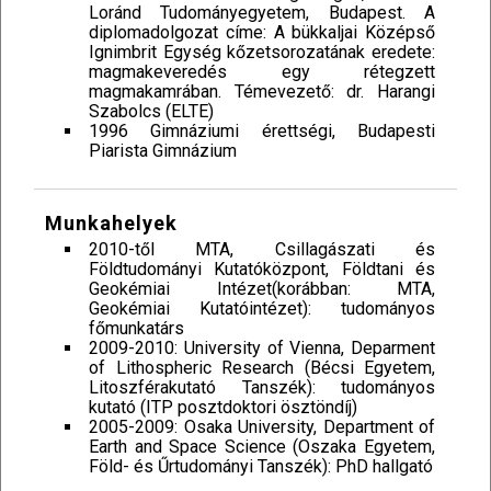
Loránd Tudományegyetem, Budapest. A
diplomadolgozat címe: A bükkaljai Középső
Ignimbrit Egység kőzetsorozatának eredete:
magmakeveredés egy rétegzett
magmakamrában. Témevezető: dr. Harangi
Szabolcs (ELTE)
1996 Gimnáziumi érettségi, Budapesti
Piarista Gimnázium
Munkahelyek
2010-től MTA, Csillagászati és
Földtudományi Kutatóközpont, Földtani és
Geokémiai Intézet(korábban: MTA,
Geokémiai Kutatóintézet): tudományos
főmunkatárs
2009-2010: University of Vienna, Deparment
of Lithospheric Research (Bécsi Egyetem,
Litoszférakutató Tanszék): tudományos
kutató (ITP posztdoktori ösztöndíj)
2005-2009: Osaka University, Department of
Earth and Space Science (Oszaka Egyetem,
Föld- és Űrtudományi Tanszék): PhD hallgató