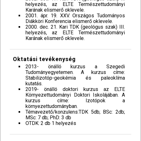
helyezés, az ELTE Természettudományi
Karának elismerő oklevele.
2001. ápr. 19. XXV. Országos Tudományos
Diákköri Konferencia elismerő oklevele.
2000. dec. 21. Kari TDK (geológus szak) III.
helyezés, az ELTE Természettudományi
Karának elismerő oklevele.
Oktatási tevékenység
2013- önálló kurzus a Szegedi
Tudományegyetemen. A kurzus címe:
Stabilizotóp-geokémia és paleoklíma
kutatás.
2019- önálló doktori kurzus az ELTE
Környezettudományi Doktori Iskolájában. A
kurzus címe: Izotópok a
környezettudományban.
Témavezető/konzulens:TDK 5db; BSc: 2db;
MSc: 7 db; PhD: 3 db
OTDK: 2 db 1 helyezés