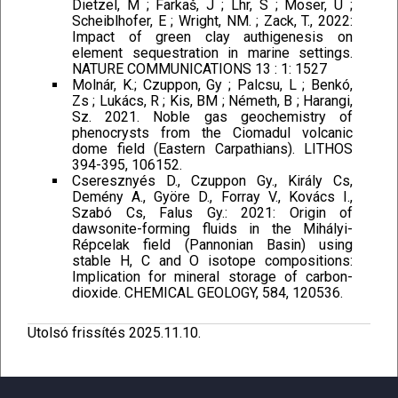
Dietzel, M ; Farkaš, J ; Lӧhr, S ; Moser, U ;
Scheiblhofer, E ; Wright, NM. ; Zack, T., 2022:
Impact of green clay authigenesis on
element sequestration in marine settings.
NATURE COMMUNICATIONS 13 : 1: 1527
Molnár, K.; Czuppon, Gy ; Palcsu, L ; Benkó,
Zs ; Lukács, R ; Kis, BM ; Németh, B ; Harangi,
Sz. 2021. Noble gas geochemistry of
phenocrysts from the Ciomadul volcanic
dome field (Eastern Carpathians). LITHOS
394-395, 106152.
Cseresznyés D., Czuppon Gy., Király Cs,
Demény A., Györe D., Forray V., Kovács I.,
Szabó Cs, Falus Gy.: 2021: Origin of
dawsonite-forming fluids in the Mihályi-
Répcelak field (Pannonian Basin) using
stable H, C and O isotope compositions:
Implication for mineral storage of carbon-
dioxide. CHEMICAL GEOLOGY, 584, 120536.
Utolsó frissítés 2025.11.10.