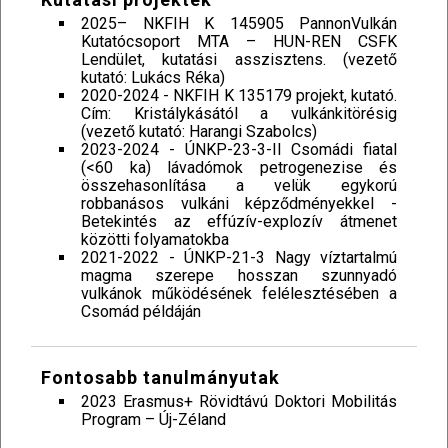
2025– NKFIH K 145905 PannonVulkán
Kutatócsoport MTA – HUN-REN CSFK
Lendület, kutatási asszisztens. (vezető
kutató: Lukács Réka)
2020-2024 - NKFIH K 135179 projekt, kutató.
Cím: Kristálykásától a vulkánkitörésig
(vezető kutató: Harangi Szabolcs)
2023-2024 - ÚNKP-23-3-II Csomádi fiatal
(<60 ka) lávadómok petrogenezise és
összehasonlítása a velük egykorú
robbanásos vulkáni képződményekkel -
Betekintés az effúzív-explozív átmenet
közötti folyamatokba
2021-2022 - ÚNKP-21-3 Nagy víztartalmú
magma szerepe hosszan szunnyadó
vulkánok működésének felélesztésében a
Csomád példáján
Fontosabb tanulmányutak
2023 Erasmus+ Rövidtávú Doktori Mobilitás
Program – Új-Zéland