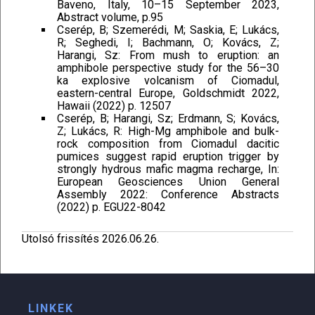
Baveno, Italy, 10–15 September 2023,
Abstract volume, p.95
Cserép, B; Szemerédi, M; Saskia, E; Lukács,
R; Seghedi, I; Bachmann, O; Kovács, Z;
Harangi, Sz: From mush to eruption: an
amphibole perspective study for the 56–30
ka explosive volcanism of Ciomadul,
eastern-central Europe, Goldschmidt 2022,
Hawaii (2022) p. 12507
Cserép, B; Harangi, Sz; Erdmann, S; Kovács,
Z; Lukács, R: High-Mg amphibole and bulk-
rock composition from Ciomadul dacitic
pumices suggest rapid eruption trigger by
strongly hydrous mafic magma recharge, In:
European Geosciences Union General
Assembly 2022: Conference Abstracts
(2022) p. EGU22-8042
Utolsó frissítés 2026.06.26.
LINKEK