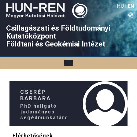
HU
|
EN
Csillagászati és Földtudományi
Kutatóközpont
Földtani és Geokémiai Intézet
CSERÉP
BARBARA
PhD hallgató
tudományos
segédmunkatárs
Elérhetőségek