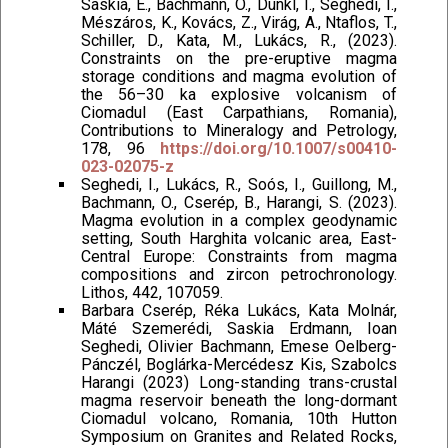
Saskia, E., Bachmann, O., Dunkl, I., Seghedi, I.,
Mészáros, K., Kovács, Z., Virág, A., Ntaflos, T.,
Schiller, D., Kata, M., Lukács, R., (2023).
Constraints on the pre-eruptive magma
storage conditions and magma evolution of
the 56–30 ka explosive volcanism of
Ciomadul (East Carpathians, Romania),
Contributions to Mineralogy and Petrology,
178, 96
https://doi.org/10.1007/s00410-
023-02075-z
Seghedi, I., Lukács, R., Soós, I., Guillong, M.,
Bachmann, O., Cserép, B., Harangi, S. (2023).
Magma evolution in a complex geodynamic
setting, South Harghita volcanic area, East-
Central Europe: Constraints from magma
compositions and zircon petrochronology.
Lithos, 442, 107059.
Barbara Cserép, Réka Lukács, Kata Molnár,
Máté Szemerédi, Saskia Erdmann, Ioan
Seghedi, Olivier Bachmann, Emese Oelberg-
Pánczél, Boglárka-Mercédesz Kis, Szabolcs
Harangi (2023) Long-standing trans-crustal
magma reservoir beneath the long-dormant
Ciomadul volcano, Romania, 10th Hutton
Symposium on Granites and Related Rocks,