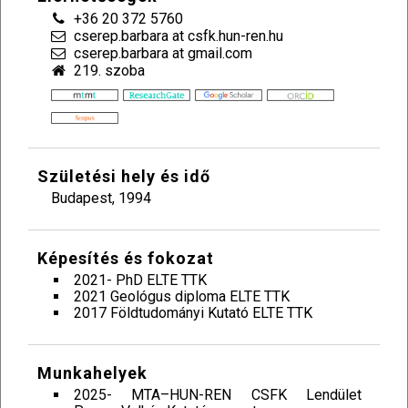
+36 20 372 5760
cserep.barbara at csfk.hun-ren.hu
cserep.barbara at gmail.com
219. szoba
Születési hely és idő
Budapest, 1994
Képesítés és fokozat
2021- PhD ELTE TTK
2021 Geológus diploma ELTE TTK
2017 Földtudományi Kutató ELTE TTK
Munkahelyek
2025- MTA–HUN-REN CSFK Lendület