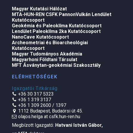
Magyar Kutatási Hálózat
MTA-HUN-REN CSFK PannonVulkán Lendület
Kutatócsoport
Geokémia és Paleoklíma Kutatócsoport
Lendület Paleoklíma 2ka Kutatócsoport
NanoCave Kutatócsoport
Archeometriai és Bioarcheológiai
Kutatócsoport
Magyar Tudományos Akadémia
Magyarhoni Földtani Társulat
MFT Ásványtan-geokémiai Szakosztály
ELÉRHETŐSÉGEK
Igazgatói Titkárság
+36 30 317 5323
+36 1 319 3137
+36 1 309 2600 / 1397
1112 Budapest, Budaörsi út 45.
olajos.helga at csfk.hun-ren.hu
Megbízott Igazgató:
Hatvani István Gábor
,