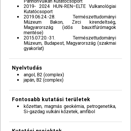
PannonVulkán Kutatócsoport
2019- 2024 HUN-REN–ELTE Vulkanológiai
Kutatócsoport
2019.06.24.-28. Természettudományi
Múzeum Bakon, Zirci kirendeltség,
Magyarország (idős bauxitfúrómagok
mentése)
2015.07.20.-31. Természettudományi
Múzeum, Budapest, Magyarország (szakmai
gyakorlat)
Nyelvtudás
angol, B2 (complex)
japán, B2 (complex)
Fontosabb kutatási területek
kőzettan, magmás geokémia, petrogenetika,
Si-gazdag vulkáni kőzetek, amfibol
Kutatási projektek