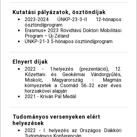
Kutatási pályázatok, ösztöndíjak
2023-2024 ÚNKP-23-3-II 12-hónapos
ösztöndíjprogram
Erasmus+ 2023 Rövidtávú Doktori Mobilitási
Program – Új-Zéland
ÚNKP-21-3 5-hónapos ösztöndíjprogram
Elnyert díjak
2022 - 1.helyezés (prezentáció), 12.
Kőzettani és Geokémiai Vándorgyűlés,
Miskolc, Magyarország - Magmás
környezetek a Csomád 56‒32 ezer éves
horzsakövei alapján
2021 - Kriván Pál Medál
Tudományos versenyeken elért
helyezések
2022 - I. helyezés az Országos Diákköri
Tudományos Konferencián