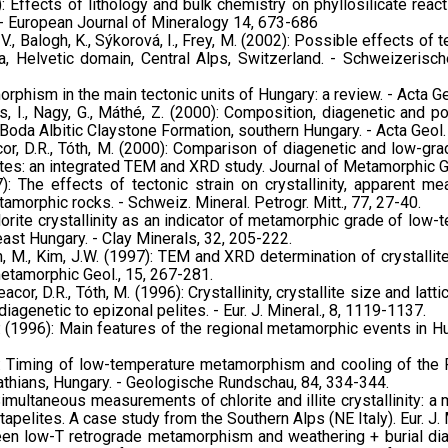
02): Effects of lithology and bulk chemistry on phyllosilicate re
 - European Journal of Mineralogy 14, 673-686
 V., Balogh, K., Sýkorová, I., Frey, M. (2002): Possible effects of 
, Helvetic domain, Central Alps, Switzerland. - Schweizerisc
morphism in the main tectonic units of Hungary: a review. - Acta 
izs, I., Nagy, G., Máthé, Z. (2000): Composition, diagenetic and 
 Boda Albitic Claystone Formation, southern Hungary. - Acta Geol.
Peacor, D.R., Tóth, M. (2000): Comparison of diagenetic and low-g
es: an integrated TEM and XRD study. Journal of Metamorphic G
7): The effects of tectonic strain on crystallinity, apparent mea
amorphic rocks. - Schweiz. Mineral. Petrogr. Mitt., 77, 27-40.
Chlorite crystallinity as an indicator of metamorphic grade of lo
ast Hungary. - Clay Minerals, 32, 205-222.
Tóth, M., Kim, J.W. (1997): TEM and XRD determination of crystallit
J. metamorphic Geol., 15, 267-281.
eacor, D.R., Tóth, M. (1996): Crystallinity, crystallite size and latt
genetic to epizonal pelites. - Eur. J. Mineral., 8, 1119-1137.
F.P. (1996): Main features of the regional metamorphic events in H
1995): Timing of low-temperature metamorphism and cooling of t
thians, Hungary. - Geologische Rundschau, 84, 334-344.
): Simultaneous measurements of chlorite and illite crystallinity: a
elites. A case study from the Southern Alps (NE Italy). Eur. J. 
tween low-T retrograde metamorphism and weathering + burial di