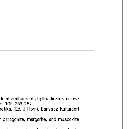
rade alteraltions of phyllosilicates in low-
es 105: 263-282-
etika. (Ed. J Horn). Bányász Kultúráért
for paragonite, margarite, and muscovite