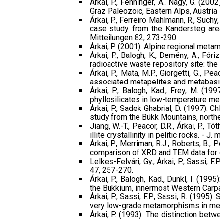
Árkai, P., Fenninger, A., Nagy, G. (20
Graz Paleozoic, Eastern Alps, Austria
Árkai, P., Ferreiro Mählmann, R., Suchy,
case study from the Kandersteg area
Mitteilungen 82, 273-290
Árkai, P. (2001): Alpine regional meta
Árkai, P., Balogh, K., Demény, A., Fór
radioactive waste repository site: the
Árkai, P., Mata, M.P., Giorgetti, G., 
associated metapelites and metabasit
Árkai, P., Balogh, Kad., Frey, M. (199
phyllosilicates in low-temperature met
Árkai, P., Sadek Ghabrial, D. (1997): 
study from the Bükk Mountains, northe
Jiang, W.-T., Peacor, D.R., Árkai, P., 
illite crystallinity in pelitic rocks. - 
Árkai, P., Merriman, R.J., Roberts, B., P
comparison of XRD and TEM data for dia
Lelkes-Felvári, Gy., Árkai, P., Sassi, 
47, 257-270.
Árkai, P., Balogh, Kad., Dunkl, I. (
the Bükkium, innermost Western Carpa
Árkai, P., Sassi, F.P., Sassi, R. (1995
very low-grade metamorphisms in metap
Árkai, P. (1993): The distinction be