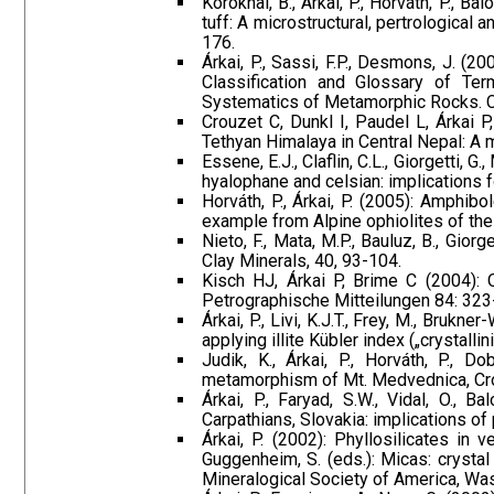
Koroknai, B., Árkai, P., Horváth, P., 
tuff: A microstructural, pertrological
176.
Árkai, P., Sassi, F.P., Desmons, J. 
Classification and Glossary of Te
Systematics of Metamorphic Rocks. C
Crouzet C, Dunkl I, Paudel L, Árkai
Tethyan Himalaya in Central Nepal: A 
Essene, E.J., Claflin, C.L., Giorgetti, 
hyalophane and celsian: implications
Horváth, P., Árkai, P. (2005): Amphi
example from Alpine ophiolites of the
Nieto, F., Mata, M.P., Bauluz, B., Gior
Clay Minerals, 40, 93-104.
Kisch HJ, Árkai P, Brime C (2004): On
Petrographische Mitteilungen 84: 323
Árkai, P., Livi, K.J.T., Frey, M., Bruk
applying illite Kübler index („crystal
Judik, K., Árkai, P., Horváth, P., D
metamorphism of Mt. Medvednica, Croa
Árkai, P., Faryad, S.W., Vidal, O.,
Carpathians, Slovakia: implications of 
Árkai, P. (2002): Phyllosilicates in 
Guggenheim, S. (eds.): Micas: crysta
Mineralogical Society of America, Was