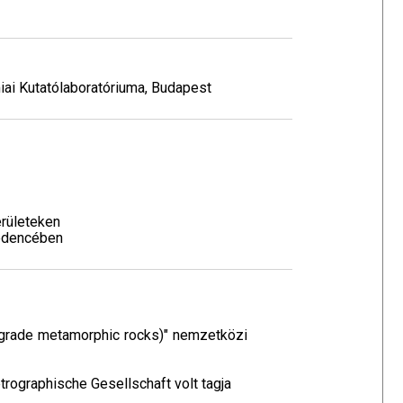
ai Kutatólaboratóriuma, Budapest
erületeken
medencében
-grade metamorphic rocks)" nemzetközi
trographische Gesellschaft volt tagja