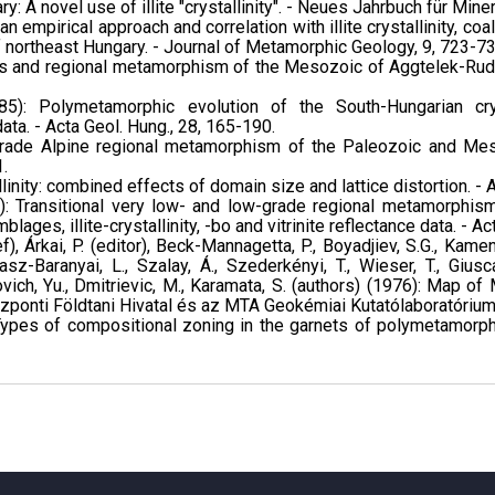
: A novel use of illite "crystallinity". - Neues Jahrbuch für Mine
y: an empirical approach and correlation with illite crystallinity, 
northeast Hungary. - Journal of Metamorphic Geology, 9, 723-73
esis and regional metamorphism of the Mesozoic of Aggtelek-Ru
985): Polymetamorphic evolution of the South-Hungarian cr
a. - Acta Geol. Hung., 28, 165-190.
-grade Alpine regional metamorphism of the Paleozoic and Me
1.
stallinity: combined effects of domain size and lattice distortion. -
981): Transitional very low- and low-grade regional metamorphi
ges, illite-crystallinity, -bo and vitrinite reflectance data. - Ac
, Árkai, P. (editor), Beck-Mannagetta, P., Boyadjiev, S.G., Kamenic
sz-Baranyai, L., Szalay, Á., Szederkényi, T., Wieser, T., Giusca,
ovich, Yu., Dmitrievic, M., Karamata, S. (authors) (1976): Map o
özponti Földtani Hivatal és az MTA Geokémiai Kutatólaboratóriu
): Types of compositional zoning in the garnets of polymetamorph