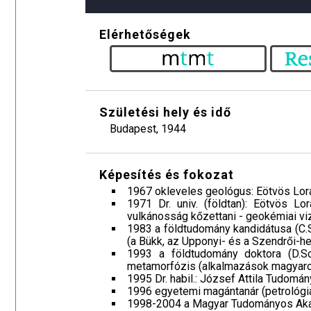
Elérhetőségek
Születési hely és idő
Budapest, 1944
Képesítés és fokozat
1967 okleveles geológus: Eötvös Lo
1971 Dr. univ. (földtan): Eötvös L
vulkánosság kőzettani - geokémiai vi
1983 a földtudomány kandidátusa (C.S
(a Bükk, az Upponyi- és a Szendrői-h
1993 a földtudomány doktora (D.Sc
metamorfózis (alkalmazások magyaro
1995 Dr. habil.: József Attila Tudom
1996 egyetemi magántanár (petrológi
1998-2004 a Magyar Tudományos Aka