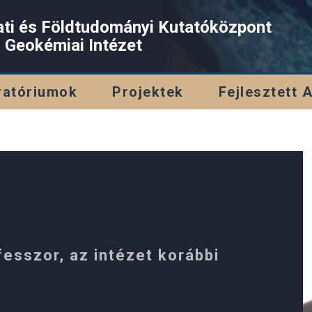
ati és Földtudományi Kutatóközpont
s Geokémiai Intézet
ratóriumok
Projektek
Fejlesztett 
esszor, az intézet korábbi