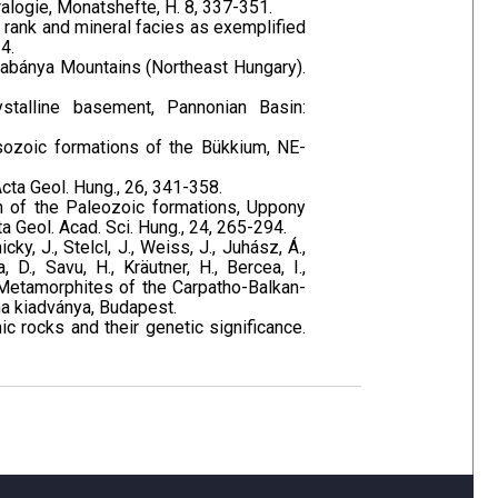
ralogie, Monatshefte, H. 8, 337-351.
coal rank and mineral facies as exemplified
4.
dabánya Mountains (Northeast Hungary).
ystalline basement, Pannonian Basin:
sozoic formations of the Bükkium, NE-
 Acta Geol. Hung., 26, 341-358.
sm of the Paleozoic formations, Uppony
ta Geol. Acad. Sci. Hung., 24, 265-294.
ky, J., Stelcl, J., Weiss, J., Juhász, Á.,
 D., Savu, H., Kräutner, H., Bercea, I.,
f Metamorphites of the Carpatho-Balkan-
ma kiadványa, Budapest.
ic rocks and their genetic significance.