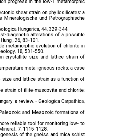
action progress in the low-T metamorphic
tectonic shear strain on phyllosilicates: a
he Mineralogische und Petrographische
Geologica Hungarica, 44, 329-344.
post-diagenetic alterations of a possible
 Hung., 26, 83-101.
rade metamorphic evolution of chlorite in
eology, 18, 531-550.
n crystallite size and lattice strain of
w-temperature meta-igneous rocks: a case
e size and lattice strain as a function of
ice strain of illite-muscovite and chlorite:
ungary: a review. - Geologica Carpathica,
he Paleozoic and Mesozoic formations of
 more reliable tool for monitoring low- to
Mineral., 7, 1115-1128.
agenesis of the gneiss and mica schist