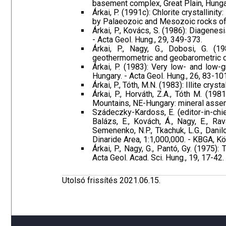
basement complex, Great Plain, Hungary
Árkai, P. (1991c): Chlorite crystallinit
by Palaeozoic and Mesozoic rocks of 
Árkai, P., Kovács, S. (1986): Diagen
- Acta Geol. Hung., 29, 349-373.
Árkai, P., Nagy, G., Dobosi, G. (1
geothermometric and geobarometric dat
Árkai, P. (1983): Very low- and low
Hungary. - Acta Geol. Hung., 26, 83-10
Árkai, P., Tóth, M.N. (1983): Illite cry
Árkai, P., Horváth, Z.A., Tóth M. (1
Mountains, NE-Hungary: mineral assembla
Szádeczky-Kardoss, E. (editor-in-chief)
Balázs, E., Kovách, Á., Nagy, E., Rava
Semenenko, N.P., Tkachuk, L.G., Danil
Dinaride Area, 1:1,000,000. - KBGA, K
Árkai, P., Nagy, G., Pantó, Gy. (1975
Acta Geol. Acad. Sci. Hung., 19, 17-42.
Utolsó frissítés 2021.06.15.