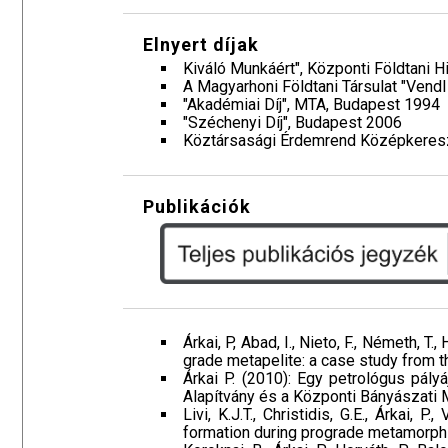
Elnyert díjak
Kiváló Munkáért", Központi Földtani H
A Magyarhoni Földtani Társulat "Ven
"Akadémiai Díj", MTA, Budapest 1994
"Széchenyi Díj", Budapest 2006
Köztársasági Érdemrend Középkereszt
Publikációk
Árkai, P, Abad, I., Nieto, F., Németh, T.
grade metapelite: a case study from 
Árkai P. (2010): Egy petrológus pályá
Alapítvány és a Központi Bányászati 
Livi, K.J.T., Christidis, G.E., Árkai
formation during prograde metamorphi