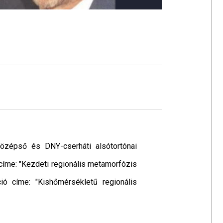
középső és DNY-cserháti alsótortónai
címe: "Kezdeti regionális metamorfózis
ió címe: "Kishőmérsékletű regionális