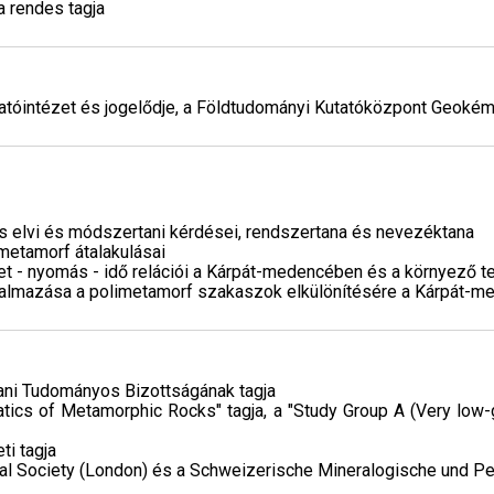
 rendes tagja
tóintézet és jogelődje, a Földtudományi Kutatóközpont Geokémi
 elvi és módszertani kérdései, rendszertana és nevezéktana
 metamorf átalakulásai
t - nyomás - idő relációi a Kárpát-medencében és a környező t
almazása a polimetamorf szakaszok elkülönítésére a Kárpát-
ni Tudományos Bizottságának tagja
ics of Metamorphic Rocks" tagja, a "Study Group A (Very low
ti tagja
cal Society (London) és a Schweizerische Mineralogische und Pe