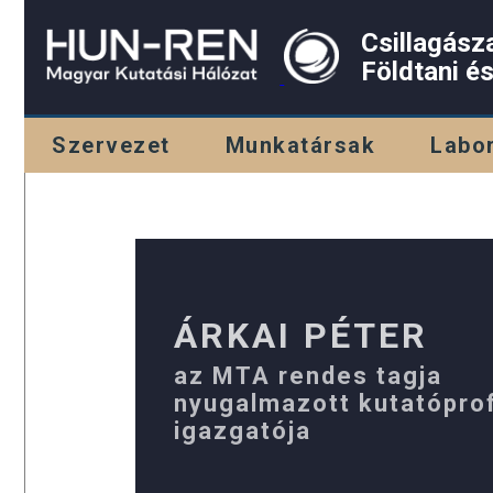
Csillagász
Földtani é
Szervezet
Munkatársak
Labo
ÁRKAI PÉTER
az MTA rendes tagja
nyugalmazott kutatóprof
igazgatója