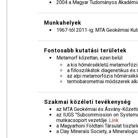
2004 a Magyar Tudományos Akadémia
Munkahelyek
1967-től 2011-ig: MTA Geokémiai Kuta
Fontosabb kutatási területek
Metamorf kőzettan, ezen belül:
a kis hőmérsékletű metamorfózis
a filloszilikátok diagenetikus és
az alpi metamorfózis hőmérsékle
termobarometriai módszerek alk
Szakmai közéleti tevékenység
az MTA Geokémiai és Ásvány-Kőzetta
az IUGS "Subcommission on Systemat
munkacsoport vezetője.
Link
a Magyarhoni Földtani Társulat tisztele
a Clay Minerals Society, a Mineralogi