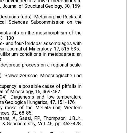
r zone developed in a low-T meta-andesite
 Journal of Structural Geology, 30: 159-
 J Desmons (eds): Metamorphic Rocks: A
gical Sciences Subcommission on the
constraints on the metamorphism of the
113–130
, three- and four-feldspar assemblages with
an Journal of Mineralogy, 17, 515-535.
uilibrium conditions in metabasites: an
.
a widespread process on a regional scale.
ty”). Schweizerische Mineralogische und
occupancy: a possible cause of pitfalls in
nal of Mineralogy, 16, 469-482.
(2004): Diagenesis and low-temperature
ta Geologica Hungarica, 47, 151-176.
ry rocks of the Meliata unit, Western
ences, 92, 68-85.
na, A., Sassi, F.P., Thompson, J.B.Jr.,
 & Geochemistry, Vol. 46, pp. 463-478.