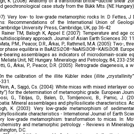
Balogh, K. (2008): Anatomy of a transitional brittle–ductile shea
 and geochronological case study from the Bükk Mts. (NE Hungary).
(2007): Very low- to low-grade metamorphic rocks In: D Fettes,
rms: Recommendations of the International Union of Geolo
ambridge University Press, Cambridge, UK, pp 36-42
 P, Rainer TM, Balogh K, Appel E (2007): Temperature and age 
multidisciplinary approach. Journal of Asian Earth Sciences 30: 
G., Mata, P.M., Peacor, D.R., Árkai, P., Rathmell, M.A. (2005): Two-
 for phase equilibria in BaAl2Si2O8–NaAlSi3O8–KAlSi3O8. Europe
bole-bearing assemblages as indicators of microdomain-scale eq
 Meliata Unit, NE Hungary. Mineralogy and Petrology, 84, 233-258
getti, G., Árkai, P., Peacor, D.R. (2005): Retrograde diagenesis, 
 the calibration of the illite Kübler index (illite „crystallini
-331.
ner-Wein, A., Sajgó, Cs. (2004): White micas with mixed interlayer 
linity”) for the determination of metamorphic grade. European Jour
obosi, G., Tibljas, D., Balen, D., Tomljenovic, B., Pamic, J. 
tia: Mineral assemblages and phyllosilicate characteristics. Ac
 Balogh, K. (2003): Very low-grade metamorphism of sedimenta
phyllosilicate characteristics - International Journal of Earth Sci
very low-grade metamorphism: transformation to micas. In: Motta
l chemistry and metamorphic petrology. - Reviews in Mineralogy
hington, D.C.