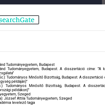
ránd Tudományegyetem, Budapest
oránd Tudományegyetem, Budapest. A disszertáció címe: "A 
zsgálata"
c.): Tudományos Minősítő Bizottság, Budapest. A disszertáció 
egység példáján)"
.): Tudományos Minősítő Bizottság, Budapest. A disszertác
rszági példákon)"
ányegyetem, Szeged
a): József Attila Tudományegyetem, Szeged
démia levelező tagja