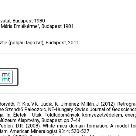
ivatal, Budapest 1980
dl Mária Emlékérme", Budapest 1981
je (polgári tagozat), Budapest, 2011
, Horváth, P., Kis, V.K., Judik, K., Jiménez-Millán, J. (2012): Retrog
the Szendrő Paleozoic, NE-Hungary. Swiss Journal of Geoscienc
ja. In: Életek - Utak. Földtudományok, környezetvédelem, energ
Múzeum Alapítvány, Budapest, pp 7-44.
, P., Veblen, D.R. (2008): White mica domain formation: A model 
sm. American Mineralogist 93: 4; 520-527