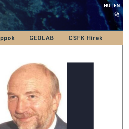
HU
|
EN
Appok
GEOLAB
CSFK Hírek