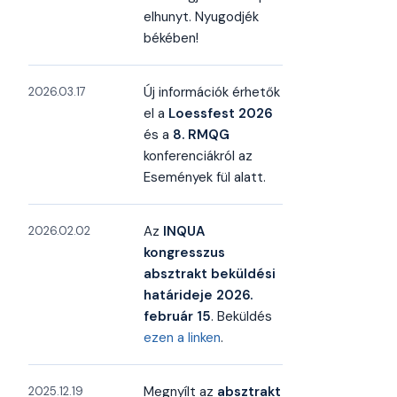
elhunyt. Nyugodjék
békében!
Új információk érhetők
2026.03.17
el a
Loessfest 2026
és a
8. RMQG
konferenciákról az
Események fül alatt.
Az
INQUA
2026.02.02
kongresszus
absztrakt beküldési
határideje 2026.
február 15
. Beküldés
ezen a linken
.
Megnyílt az
absztrakt
2025.12.19