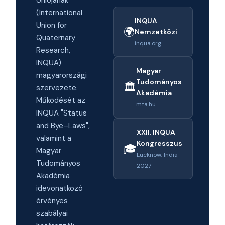
Uniójának
(International
INQUA
Union for
🌍
Nemzetközi
Quaternary
inqua.org
Research,
INQUA)
Magyar
magyarországi
Tudományos
🏛️
szervezete.
Akadémia
Működését az
mta.hu
INQUA "Status
and Bye–Laws",
XXII. INQUA
valamint a
Kongresszus
🎓
Magyar
Lucknow, India ·
Tudományos
2027
Akadémia
idevonatkozó
érvényes
szabályai