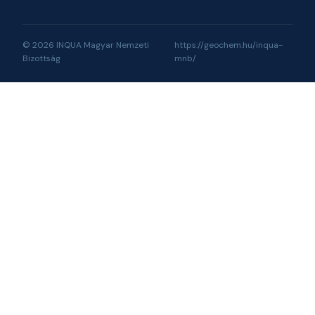
© 2026 INQUA Magyar Nemzeti
https://geochem.hu/inqua-
Bizottság
mnb/