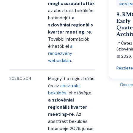
meghosszabbították
NOVEM
az absztrakt beküldés
8. RM
határidejét
a
Early
szlovéniai regionális
Quate
kvarter meeting-re
.
Archi
További információk
📍
Čatež 
érhetők el
a
Szlovéni
rendezvény
📅
2026. 
weboldalán
.
Részlet
Megnyílt a regisztrálás
2026.05.04
Össze
és az
absztrakt
beküldés
lehetősége
a szlovéniai
regionális kvarter
meeting-re
. Az
absztrakt beküldés
határideje 2026. június