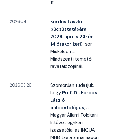
15.
Kordos László
2026.04.11
búcsúztatására
2026. április 24-én
14 órakor kerül
sor
Miskolcon a
Mindszenti temető
ravatalozójánál.
Szomorúan tudatjuk,
2026.03.26
hogy
Prof. Dr. Kordos
László
paleontológus
, a
Magyar Állami Földtani
Intézet egykori
igazgatója, az INQUA
MNB tagja a mai napon