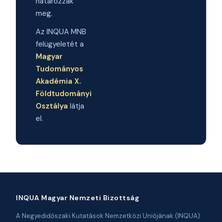
határozzák
meg.
Az INQUA MNB
felügyeletét a
Magyar
Tudományos
Akadémia X.
Földtudományi
Osztálya
látja
el.
INQUA Magyar Nemzeti Bizottság
A Negyedidőszaki Kutatások Nemzetközi Uniójának (INQUA)