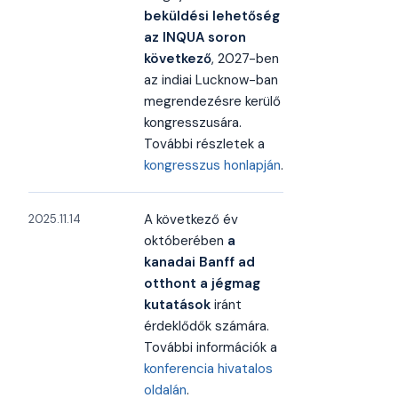
beküldési lehetőség
az INQUA soron
következő
, 2027-ben
az indiai Lucknow-ban
megrendezésre kerülő
kongresszusára.
További részletek a
kongresszus honlapján
.
A következő év
2025.11.14
októberében
a
kanadai Banff ad
otthont a jégmag
kutatások
iránt
érdeklődők számára.
További információk a
konferencia hivatalos
oldalán
.