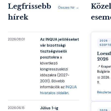
Legfrissebb
Köze
Összes hír →
hírek
esem
Az INQUA jelöléseket
2026.08.01
2026 ·
vár bizottsági
SZEPT
tisztségviselői
Loessf
posztokra
a
2026
következő
📍
Krapet
kongresszusközi
Bulgária
időszakra (2027-
📅
2026. 
2031). Bővebb
11.
információk az
INQUA
Részlet
hivatalos oldalán
.
Július 1-ig
2026.06.15
2026 ·