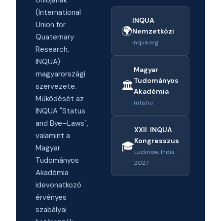
Uniójának
(International
INQUA
Union for
🌍
Nemzetközi
Quaternary
inqua.org
Research,
INQUA)
Magyar
magyarországi
Tudományos
🏛️
szervezete.
Akadémia
Működését az
mta.hu
INQUA "Status
and Bye–Laws",
XXII. INQUA
valamint a
Kongresszus
🎓
Magyar
Lucknow, India ·
Tudományos
2027
Akadémia
idevonatkozó
érvényes
szabályai