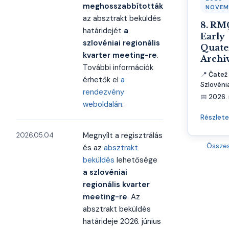
meghosszabbították
NOVEM
az absztrakt beküldés
8. RM
határidejét
a
Early
szlovéniai regionális
Quate
kvarter meeting-re
.
Archi
További információk
📍
Čatež 
érhetők el
a
Szlovéni
rendezvény
📅
2026. 
weboldalán
.
Részlet
Megnyílt a regisztrálás
2026.05.04
Össze
és az
absztrakt
beküldés
lehetősége
a szlovéniai
regionális kvarter
meeting-re
. Az
absztrakt beküldés
határideje 2026. június