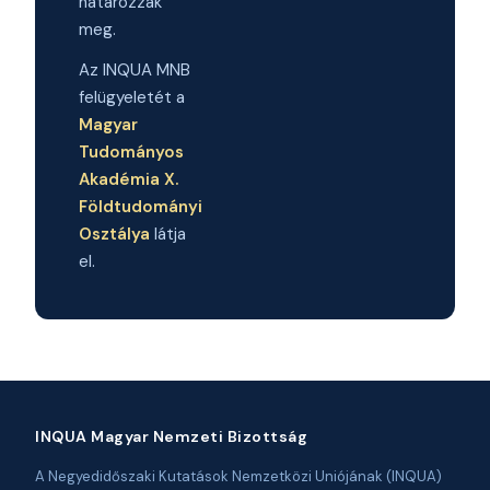
határozzák
meg.
Az INQUA MNB
felügyeletét a
Magyar
Tudományos
Akadémia X.
Földtudományi
Osztálya
látja
el.
INQUA Magyar Nemzeti Bizottság
A Negyedidőszaki Kutatások Nemzetközi Uniójának (INQUA)