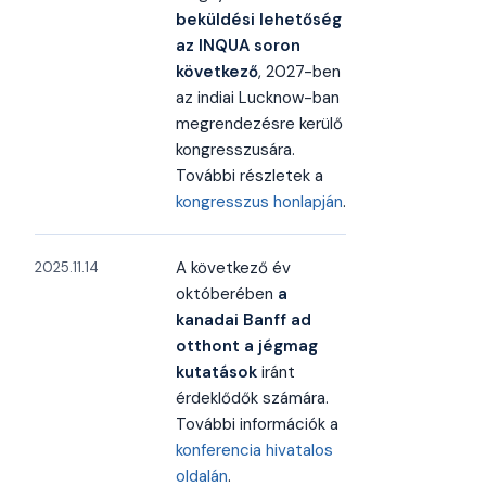
beküldési lehetőség
az INQUA soron
következő
, 2027-ben
az indiai Lucknow-ban
megrendezésre kerülő
kongresszusára.
További részletek a
kongresszus honlapján
.
A következő év
2025.11.14
októberében
a
kanadai Banff ad
otthont a jégmag
kutatások
iránt
érdeklődők számára.
További információk a
konferencia hivatalos
oldalán
.