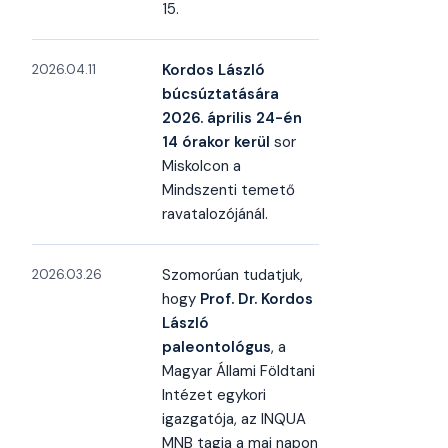
15.
Kordos László
2026.04.11
búcsúztatására
2026. április 24-én
14 órakor kerül
sor
Miskolcon a
Mindszenti temető
ravatalozójánál.
Szomorúan tudatjuk,
2026.03.26
hogy
Prof. Dr. Kordos
László
paleontológus
, a
Magyar Állami Földtani
Intézet egykori
igazgatója, az INQUA
MNB tagja a mai napon