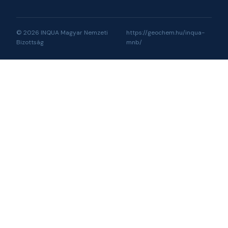
© 2026 INQUA Magyar Nemzeti
https://geochem.hu/inqua-
Bizottság
mnb/