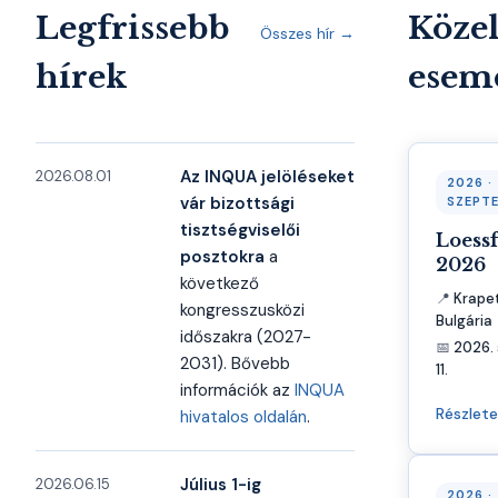
Legfrissebb
Köze
Összes hír →
hírek
esem
Az INQUA jelöléseket
2026.08.01
2026 ·
vár bizottsági
SZEPT
tisztségviselői
Loessf
posztokra
a
2026
következő
📍
Krapet
kongresszusközi
Bulgária
időszakra (2027-
📅
2026. 
2031). Bővebb
11.
információk az
INQUA
Részlet
hivatalos oldalán
.
Július 1-ig
2026.06.15
2026 ·