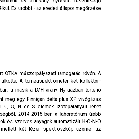
s-vákuumú és alacsony gyorsító feszültségű
ül. Ez utóbbi - az eredeti állapot megőrzése
yert OTKA műszerpályázati támogatás révén. A
alkotta. A tömegspektrométer két kollektor-
an, a másik a D/H arány H
gázban történő
2
ént meg egy Finnigan delta plus XP vivőgázas
 C, O, N és S elemek izotóparányait lehet
iségből. 2014-2015-ben a laboratórium újabb
yok és szerves anyagok automatizált H-C-N-O
 mellett két lézer spektroszkóp üzemel az