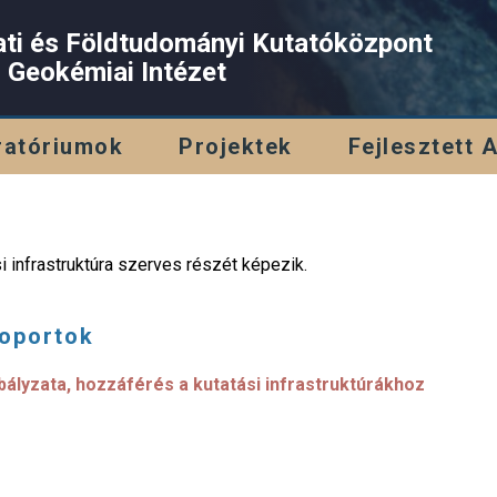
ati és Földtudományi Kutatóközpont
s Geokémiai Intézet
ratóriumok
Projektek
Fejlesztett 
i infrastruktúra szerves részét képezik.
soportok
lyzata, hozzáférés a kutatási infrastruktúrákhoz