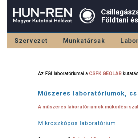
Csillagász
Földtani é
Szervezet
Munkatársak
Labo
Az FGI laboratóriumai a
CSFK GEOLAB
kutatás
Műszeres laboratóriumok, c
A műszeres laboratóriumok működési szabá
Mikroszkópos laboratórium