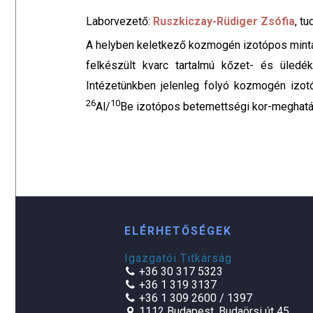
Laborvezető:
Ruszkiczay-Rüdiger Zsófia
, t
A helyben keletkező kozmogén izotópos minta
felkészült kvarc tartalmú kőzet- és üled
Intézetünkben jelenleg folyó kozmogén izot
26
10
Al/
Be izotópos betemettségi kor-meghatár
ELÉRHETŐSÉGEK
Igazgatói Titkárság
+36 30 317 5323
+36 1 319 3137
+36 1 309 2600 / 1397
1112 Budapest, Budaörsi út 45.