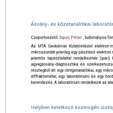
Ásvány- és kőzetanalitikai laborató
Csoportvezető:
Sipos Péter
, tudományos fö
Az MTA Geokémiai Kutatóintézet elektron-
mikroszondát jelenleg egy pásztázó elektron mik
jelentős tapasztalattal rendelkeznek (ipari
agyagásvány-diagnosztika és szerkezetvizsgá
részlegből áll: egy röntgenanalitikai, egy mi
diffraktométer, egy laboratóriumi és egy ho
berendezés. A laboratórium rendelkezik az al
Helyben keletkező kozmogén izotóp