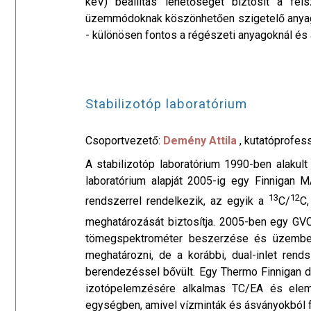
keV) beállítás lehetőséget biztosít a fel
üzemmódoknak köszönhetően szigetelő anyagok
- különösen fontos a régészeti anyagoknál és a 
Stabilizotóp laboratórium
Csoportvezető:
Demény Attila
, kutatóprofes
A stabilizotóp laboratórium 1990-ben alakul
laboratórium alapját 2005-ig egy Finnigan 
13
12
rendszerrel rendelkezik, az egyik a
C/
C
meghatározását biztosítja. 2005-ben egy GVO
tömegspektrométer beszerzése és üzembe h
meghatározni, de a korábbi, dual-inlet ren
berendezéssel bővült. Egy Thermo Finnigan 
izotópelemzésére alkalmas TC/EA és elema
egységben, amivel vízminták és ásványokból f