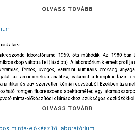
OLVASS TOVÁBB
rium
munkatárs
mikroszonda laboratóriuma 1969. óta működik. Az 1980-ban
roszkóp váltotta fel (lásd ott). A laboratórium kiemelt profilja
) kerámiák, fémek, üvegek, valamint kulturális örökség anyag
lat, az archeometriai analitika, valamint a komplex fázis és
kroanalitikai és egy szervetlen kémiai egységből. Ezekben üzemel
rdozható röntgen fluoreszcens spektrométer, egy atomabszorpc
apvető minta-előkészítési eljárásokhoz szükséges eszközökkel i
OLVASS TOVÁBB
os minta-előkészítő laboratórium