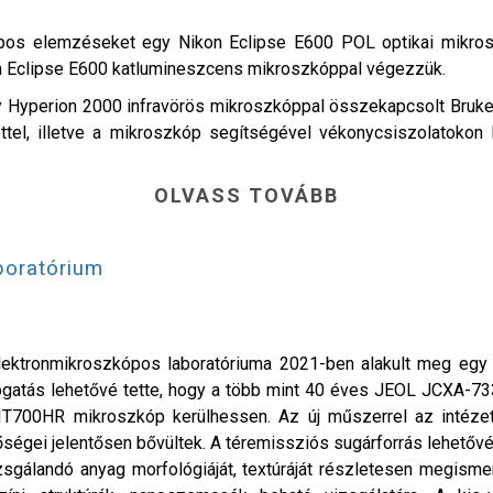
pos elemzéseket egy Nikon Eclipse E600 POL optikai mikrosz
on Eclipse E600 katlumineszcens mikroszkóppal végezzük.
Hyperion 2000 infravörös mikroszkóppal összekapcsolt Bruker 
éttel, illetve a mikroszkóp segítségével vékonycsiszolatokon
OLVASS TOVÁBB
boratórium
ektronmikroszkópos laboratóriuma 2021-ben alakult meg egy si
ogatás lehetővé tette, hogy a több mint 40 éves JEOL JCXA-73
T700HR mikroszkóp kerülhessen. Az új műszerrel az intézetb
őségei jelentősen bővültek. A téremissziós sugárforrás lehetőv
vizsgálandó anyag morfológiáját, textúráját részletesen megism