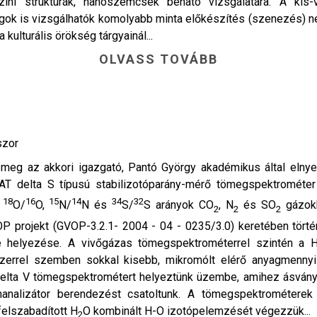
színi struktúrák, nanoszemcsék beható vizsgálatára. A ki
 is vizsgálhatók komolyabb minta előkészítés (szenezés) nélk
kulturális örökség tárgyainál...
OLVASS TOVÁBB
szor
t meg az akkori igazgató, Pantó György akadémikus által eln
MAT delta S típusú stabilizotóparány-mérő tömegspektrométer 
18
16
15
14
34
32
,
O/
O,
N/
N és
S/
S arányok CO
, N
és SO
gázokb
2
2
2
P projekt (GVOP-3.2.1- 2004 - 04 - 0235/3.0) keretében tört
elyezése. A vivőgázas tömegspektrométerrel szintén a H,
dszerrel szemben sokkal kisebb, mikromólt elérő anyagmenny
delta V tömegspektrométert helyeztünk üzembe, amihez ásván
nalizátor berendezést csatoltunk. A tömegspektrométerek
elszabadított H
O kombinált H-O izotópelemzését végezzük...
2