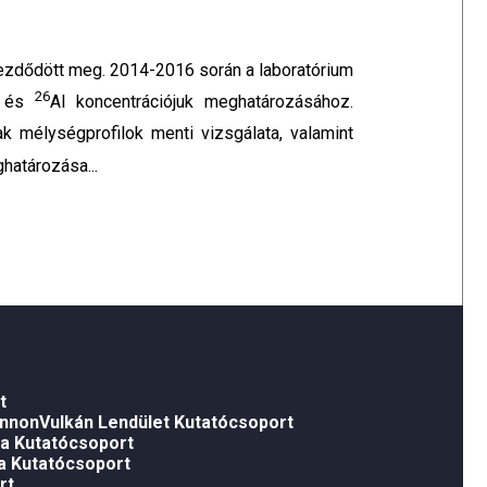
ezdődött meg. 2014-2016 során a laboratórium
26
 és
Al koncentrációjuk meghatározásához.
ak mélységprofilok menti vizsgálata, valamint
határozása...
t
nonVulkán Lendület Kutatócsoport
a Kutatócsoport
a Kutatócsoport
rt