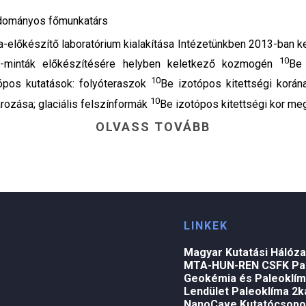
udományos főmunkatárs
-előkészítő laboratórium kialakítása Intézetünkben 2013-ban k
10
ék-minták előkészítésére helyben keletkező kozmogén
Be
10
ópos kutatások: folyóteraszok
Be izotópos kitettségi korán
10
ozása; glaciális felszínformák
Be izotópos kitettségi kor meg
OLVASS TOVÁBB
LINKEK
Magyar Kutatási Hálóza
MTA-HUN-REN CSFK Pan
Geokémia és Paleoklím
Lendület Paleoklíma 2k
NanoCave Kutatócsopo