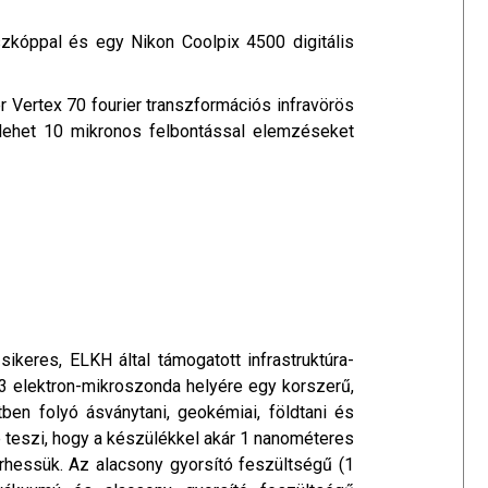
kóppal és egy Nikon Coolpix 4500 digitális
Vertex 70 fourier transzformációs infravörös
 lehet 10 mikronos felbontással elemzéseket
keres, ELKH által támogatott infrastruktúra-
3 elektron-mikroszonda helyére egy korszerű,
en folyó ásványtani, geokémiai, földtani és
é teszi, hogy a készülékkel akár 1 nanométeres
erhessük. Az alacsony gyorsító feszültségű (1