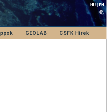
HU
|
EN
Appok
GEOLAB
CSFK Hírek