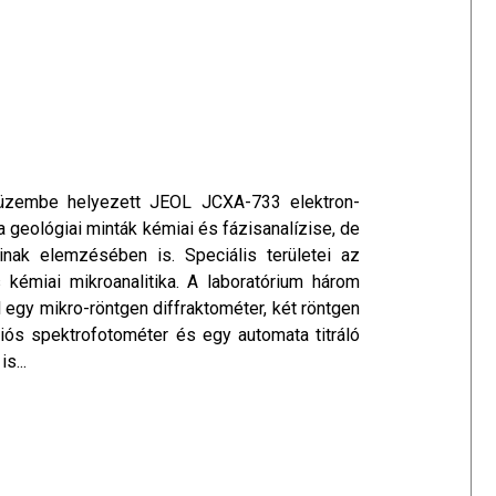
 üzembe helyezett JEOL JCXA-733 elektron-
 a geológiai minták kémiai és fázisanalízise, de
ainak elemzésében is. Speciális területei az
 kémiai mikroanalitika. A laboratórium három
 egy mikro-röntgen diffraktométer, két röntgen
iós spektrofotométer és egy automata titráló
s...